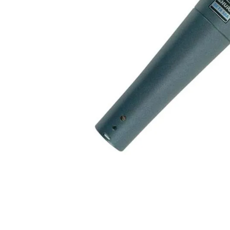
8
.
ba
9
.
mi
10
.
vio