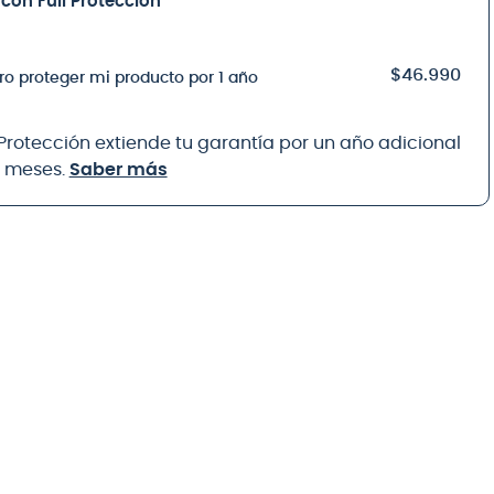
con Full Protección
$46.990
ro proteger mi producto por 1 año
 Protección extiende tu garantía por un año adicional
8 meses.
Saber más