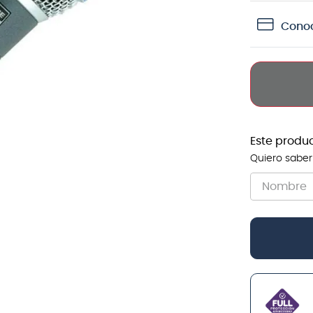
teria
Conoc
crófono
lin
Este produ
Quiero saber