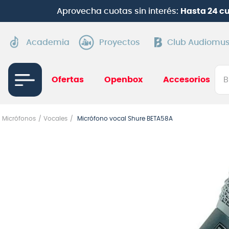
Aprovecha cuotas sin interés:
Hasta 24 c
Academia
Proyectos
Club Audiomus
Bus
Ofertas
Openbox
Accesorios
TÉRMI
Micrófonos
Vocales
Micrófono vocal Shure BETA58A
1
.
gui
2
.
ba
3
.
gu
4
.
pi
5
.
am
6
.
gu
7
.
te