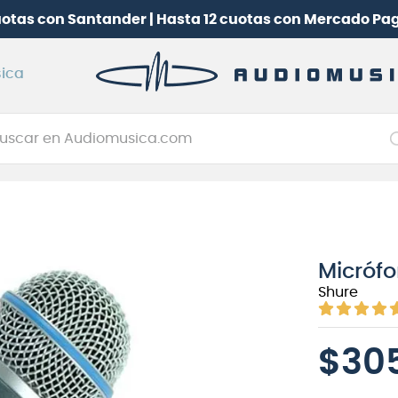
uotas con Santander | Hasta 12 cuotas con Mercado Pa
ica
car en Audiomusica.com
NOS MÁS BUSCADOS
tarra electrica
jo
Micróf
itarra electroacústica
Shure
oneerdj
plificador
$
30
itarra
clado