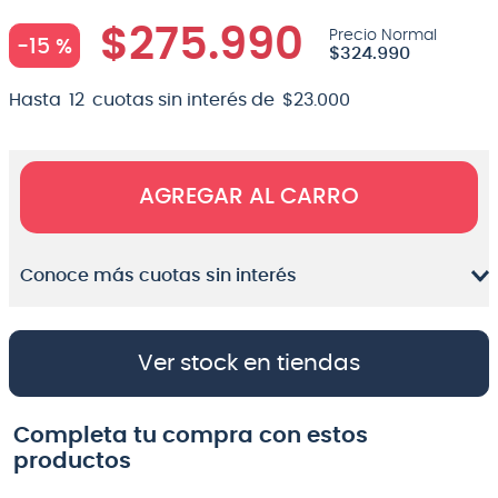
8
.
bateria
$
275
.
990
-
15 %
$
324
.
990
9
.
micrófono
Hasta
12
cuotas sin interés de
$
23
.
000
10
.
violin
AGREGAR AL CARRO
Conoce más cuotas sin interés
Ver stock en tiendas
Completa tu compra con estos
productos