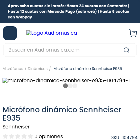
Aprovecha cuotas sin interés:
Hasta 24 cuotas con Santander |
Hasta 12 cuotas con Mercado Pago
(solo web) |
Hasta 6 cuotas
con Webpay
Buscar en Audiomusica.com
TÉRMINOS MÁS BUSCADOS
Micrófonos
Dinámicos
Micrófono dinámico Sennheiser E935
1
.
guitarra electrica
2
.
bajo
3
.
guitarra electroacústica
4
.
pioneerdj
Micrófono dinámico Sennheiser
5
.
amplificador
E935
Sennheiser
6
.
guitarra
0
opiniones
7
.
teclado
SKU
:
1104794