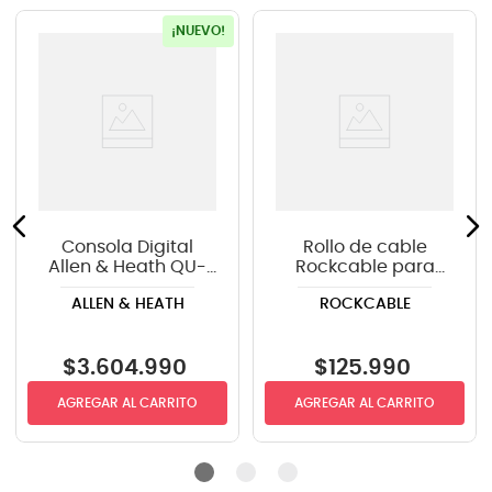
¡NUEVO!
Consola Digital
Rollo de cable
Allen & Heath QU-
Rockcable para
6D - 24CH - Con
micrófono
ALLEN & HEATH
ROCKCABLE
Dante
RCL10300D6 100
metros - 6 mm
diámetro
$
3
.
604
.
990
$
125
.
990
AGREGAR AL CARRITO
AGREGAR AL CARRITO