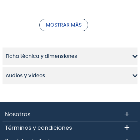
rudamente en el escenario.
El e 935 es un micrófono profesional completo para
vocalista, desarrollado para atravesar niveles altos
MOSTRAR MÁS
en escenario.
Cuerpo metálico resistente
Diseño avanzado con suspensión elástica
Ficha técnica y dimensiones
Respuesta consistente dentro y fuera del eje
Audios y Videos
Bobina compensadora de zumbido
Hecho en Alemania
La entrega incluye un estuche suave y una
abrazadera para micrófono
+
Nosotros
+
Términos y condiciones