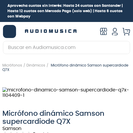
Aprovecha cuotas sin interés:
Hasta 24 cuotas con Santander |
Hasta 12 cuotas con Mercado Pago
(solo web) |
Hasta 6 cuotas
con Webpay
Buscar en Audiomusica.com
TÉRMINOS MÁS BUSCADOS
Micrófonos
Dinámicos
Micrófono dinámico Samson supercardiode
1
.
guitarra electrica
Q7X
2
.
bajo
3
.
guitarra electroacústica
4
.
pioneerdj
5
.
amplificador
Micrófono dinámico Samson
supercardiode Q7X
6
.
guitarra
Samson
7
.
teclado