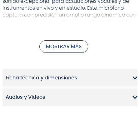
sonido excepcional para actuaciones vocales y de
instrumentos en vivo y en estudio. Este micrófono
captura con precisión un amplio rango dinámico con
presencia de rango medio personalizado. Su patrón
de captación supercardioide proporciona una
ganancia máxima antes de la retroalimentación,
mientras que un diseño de cuerpo actualizado y un
MOSTRAR MÁS
amortiguador de cápsulas multieje reducen al
mínimo el ruido de manejo.
Ficha técnica y dimensiones
Audios y Videos