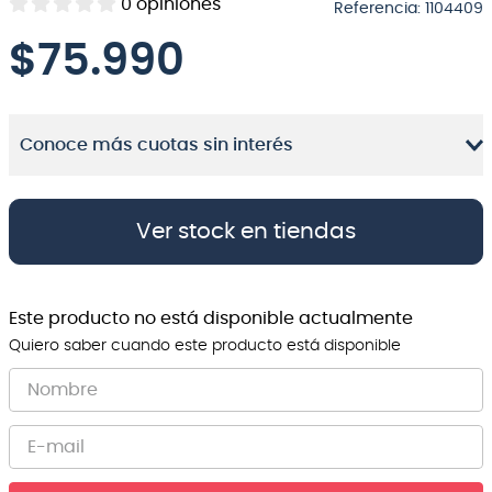
0
opiniones
Referencia
:
1104409
8
.
bateria
$
75.990
9
.
micrófono
10
.
violin
Conoce más cuotas sin interés
Ver stock en tiendas
Este producto no está disponible actualmente
Quiero saber cuando este producto está disponible