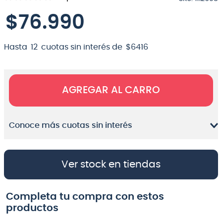
8
.
micrófono
$
76
.
990
9
.
bateria
Hasta
12
cuotas sin interés de
$
6416
10
.
violin
AGREGAR AL CARRO
Conoce más cuotas sin interés
Ver stock en tiendas
Completa tu compra con estos
productos