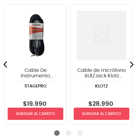
Cable De
Cable de micrófono
Instrumento
XLR/Jack Klotz
StagePRO SPG20GR
GRG1MP03.0 - 3m
STAGEPRO
KLOTZ
recto-angulo 6mts
$
19
.
990
$
28
.
990
AGREGAR AL CARRITO
AGREGAR AL CARRITO