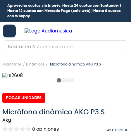
Aprovecha cuotas sin interés:
Hasta 24 cuotas con Santander |
Hasta 12 cuotas con Mercado Pago
(solo web) |
Hasta 6 cuotas
con Webpay
Buscar en Audiomusica.com
TÉRMINOS MÁS BUSCADOS
Micrófonos
Dinámicos
Micrófono dinámico AKG P3 S
1
.
guitarra electrica
2
.
bajo
3
.
guitarra electroacústica
POCAS UNIDADES
4
.
pioneerdj
5
.
amplificador
Micrófono dinámico AKG P3 S
6
.
teclado
Akg
7
.
guitarra
0
opiniones
SKU
:
1112608