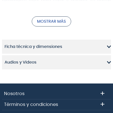
rendimiento ideal para coros y guitarra. Su patrón
polar cardioide capta el sonido desde delante del
micrófono mientras reduce la retroalimentación y el
ruido no deseado desde atrás. El Perception P3 S
MOSTRAR MÁS
ofrece una robusta carcasa de metal y una rejilla de
malla de alambre para una robustez excepcional. El
micrófono tiene un práctico interruptor de
encendido/apagado para silenciarlo sin ruido.
Ficha técnica y dimensiones
Audios y Videos
+
Nosotros
+
Términos y condiciones