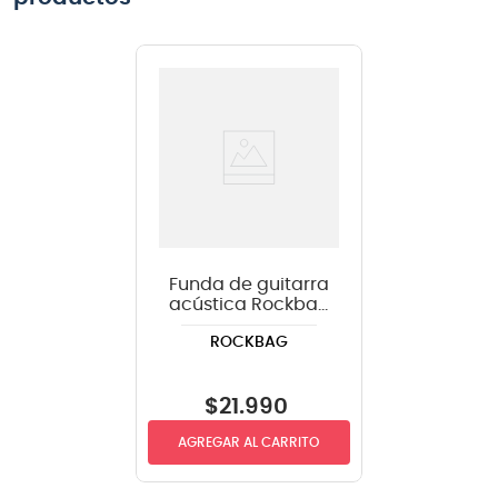
Funda de guitarra
acústica Rockbag
RB20538B color
ROCKBAG
negro
$
21
.
990
AGREGAR AL CARRITO