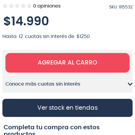
0
opiniones
SKU
:
1115532
8
.
micrófono
$
14
.
990
9
.
bateria
10
.
violin
Hasta
12
cuotas sin interés de
$
1250
AGREGAR AL CARRO
Conoce más cuotas sin interés
Ver stock en tiendas
Completa tu compra con estos
productos