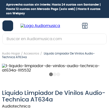
Aprovecha cuotas sin interés:
Hasta 24 cuotas con Santander |
Hasta 12 cuotas con Mercado Pago
(solo web) |
Hasta 6 cuotas
con Webpay
Buscar en Audiomusica.com
TÉRMINOS MÁS BUSCADOS
Audio Hogar
Accesorios
Líquido Limpiador De Vinilos Audio-
1
.
guitarra electrica
Technica AT634a
2
.
bajo
3
.
guitarra electroacústica
4
.
pioneerdj
5
.
amplificador
Líquido Limpiador De Vinilos Audio-
Technica AT634a
6
.
teclado
Audiotechnica
7
.
guitarra