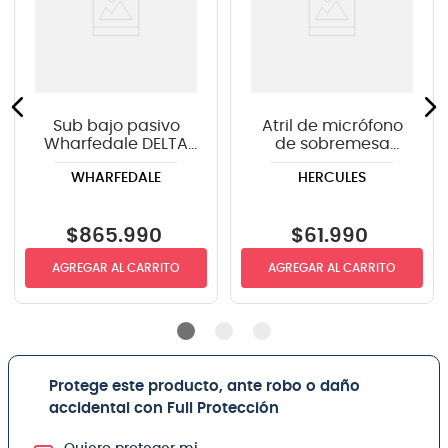
Sub bajo pasivo
Atril de micrófono
Wharfedale DELTA
de sobremesa
X218B - color negro
Hercules MS120B
WHARFEDALE
HERCULES
con boom
$
865
.
990
$
61
.
990
AGREGAR AL CARRITO
AGREGAR AL CARRITO
Protege este producto, ante robo o daño
accidental con Full Protección