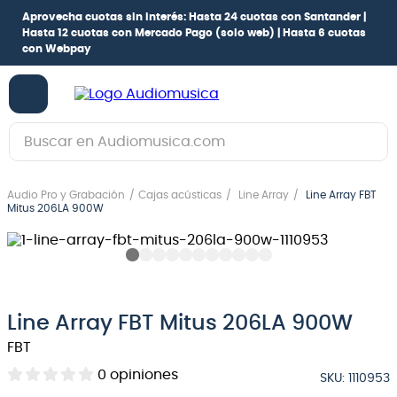
Aprovecha cuotas sin interés:
Hasta 24 cuotas con Santander |
Hasta 12 cuotas con Mercado Pago
(solo web) |
Hasta 6 cuotas
con Webpay
Buscar en Audiomusica.com
TÉRMINOS MÁS BUSCADOS
Audio Pro y Grabación
Cajas acústicas
Line Array
Line Array FBT
1
.
guitarra electrica
Mitus 206LA 900W
2
.
bajo
3
.
guitarra electroacústica
4
.
pioneerdj
Line Array FBT Mitus 206LA 900W
5
.
amplificador
FBT
6
.
guitarra
0
opiniones
SKU
:
1110953
7
.
teclado