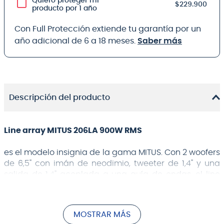
Quiero proteger mi
$229.900
producto por 1 año
Con Full Protección extiende tu garantía por un
año adicional de 6 a 18 meses.
Saber más
Descripción del producto
Line array MITUS 206LA 900W RMS
es el modelo insignia de la gama MITUS. Con 2 woofers
de 6,5" con imán de neodimio, tweeter de 1,4" y una
salida de 1,4" acoplada a una guía de ondas, el line
array compacto de solo 14Kg 206LA está diseñado
para respetar los criterios físicos de la fuente de onda
cilíndrica ideal para todo el rango de audio. El
MOSTRAR MÁS
gabinete cuenta con 2 woofers de 6,5” acoplados a