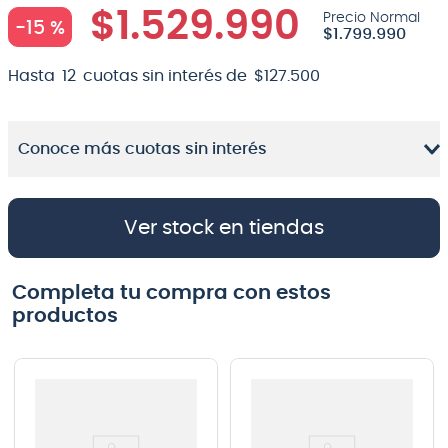
$
1
.
529
.
990
-
15 %
8
.
bateria
$
1
.
799
.
990
9
.
micrófono
Hasta
12
cuotas sin interés de
$
127
.
500
10
.
violin
Conoce más cuotas sin interés
Ver stock en tiendas
Completa tu compra con estos
productos