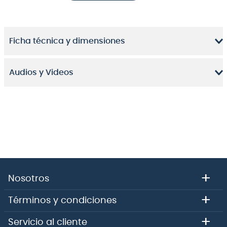
una guía de ondas.
Caracteristicas
Ficha técnica y dimensiones
Woofers y drivers de Neodimio de alta calidad
hechos a medida para FBT
Audios y Videos
Rejilla metálica de alta resistencia con
espaciadores antirresonancia y tejido sintético
exclusivo para proteger los drivers del polvo y la
humedad, sin modificar la fidelidad acústica
Conectores de alimentación Neutrik Powercon IN
y LINK OUT
Asas de transporte de aluminio fundido a presión
con superficies de goma
Módulos amplificadores de potencia Clase D de
+
Nosotros
alta eficiencia con fuentes de alimentación
conmutadas
+
Términos y condiciones
Carcasa de aluminio fundido a presión. Esto
proporciona la máxima protección de los
+
Servicio al cliente
componentes electrónicos contra el polvo, evita