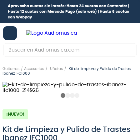
Aprovecha cuotas sin interés:
Hasta 24 cuotas con Santander |
Hasta 12 cuotas con Mercado Pago
(solo web) |
Hasta 6 cuotas
con Webpay
Buscar en Audiomusica.com
TÉRMINOS MÁS BUSCADOS
Guitarras
Accesorios
Uñetas
Kit de Limpieza y Pulido de Trastes
1
.
guitarra electrica
Ibanez IFC1000
2
.
bajo
3
.
guitarra electroacústica
4
.
pioneerdj
¡NUEVO!
5
.
amplificador
6
.
teclado
Kit de Limpieza y Pulido de Trastes
Ibanez IFC1000
7
.
guitarra