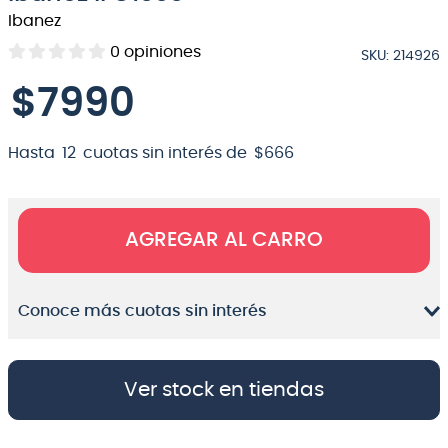
Ibanez
8
.
micrófono
0
opiniones
SKU
:
214926
9
.
bateria
$
7990
10
.
violin
Hasta
12
cuotas sin interés de
$
666
AGREGAR AL CARRO
Conoce más cuotas sin interés
Ver stock en tiendas