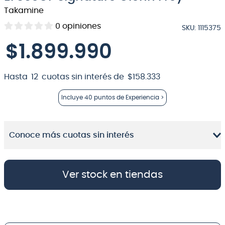
Takamine
8
.
micrófono
0
opiniones
SKU
:
1115375
9
.
bateria
$
1
.
899
.
990
10
.
violin
Hasta
12
cuotas sin interés de
$
158
.
333
Incluye
40 puntos
de Experiencia >
Conoce más cuotas sin interés
Ver stock en tiendas