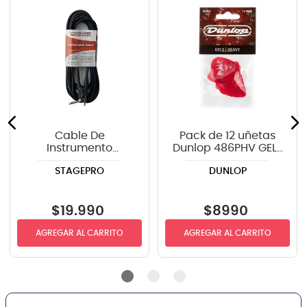
Cable De
Pack de 12 uñetas
Instrumento
Dunlop 486PHV GELS
StagePRO SPG20GR
STANDARD
STAGEPRO
DUNLOP
recto-angulo 6mts
$
19
.
990
$
8990
AGREGAR AL CARRITO
AGREGAR AL CARRITO