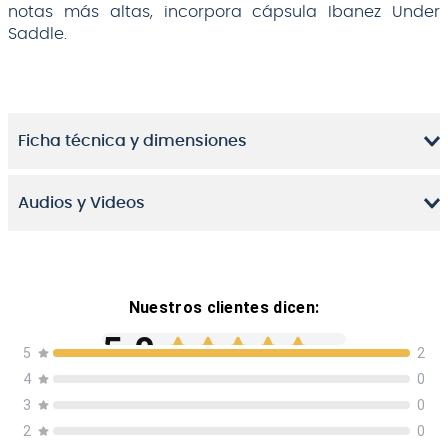
notas más altas, incorpora cápsula Ibanez Under
Saddle.
Ficha técnica y dimensiones
Audios y Videos
Nuestros clientes dicen:
5.0
5
2
4
0
Basado en
2
opiniones
3
0
2
0