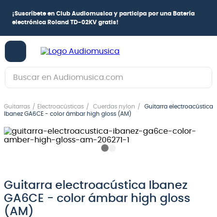
¡
Suscríbete en Club Audiomusica
y participa por una
Batería
electrónica Roland TD-02KV
gratis!
Buscar en Audiomusica.com
TÉRMINOS MÁS BUSCADOS
Guitarras
Electroacústicas
Cuerdas nylon
Guitarra electroacústica
1
.
guitarra electrica
Ibanez GA6CE - color ámbar high gloss (AM)
2
.
bajo
3
.
guitarra electroacústica
4
.
pioneerdj
5
.
amplificador
Guitarra electroacústica Ibanez
GA6CE - color ámbar high gloss
6
.
teclado
(AM)
7
.
guitarra