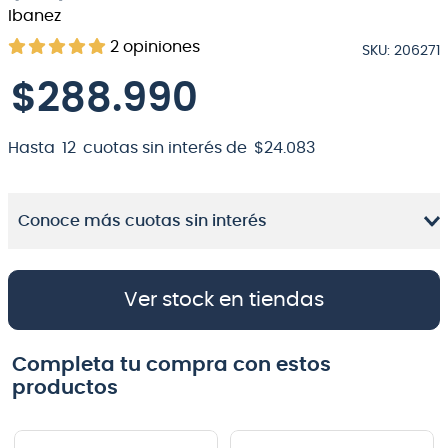
Ibanez
8
.
micrófono
2
opiniones
SKU
:
206271
9
.
bateria
$
288
.
990
10
.
violin
Hasta
12
cuotas sin interés de
$
24
.
083
Conoce más cuotas sin interés
Ver stock en tiendas
Completa tu compra con estos
productos