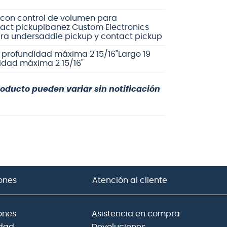
 con control de volumen para
act pickup
Ibanez Custom Electronics
ra undersaddle pickup y contact pickup
2", profundidad máxima 2 15/16"
Largo 19
ndidad máxima 2 15/16"
roducto pueden variar sin notificación
ones
Atención al cliente
ones
Asistencia en compra