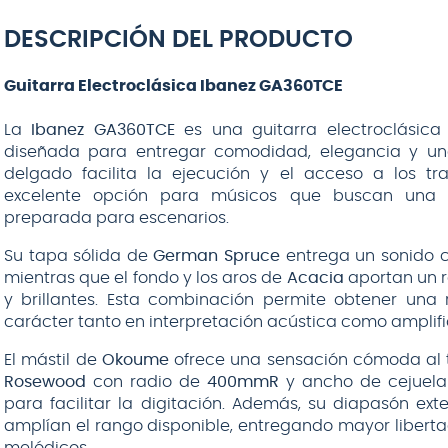
DESCRIPCIÓN DEL PRODUCTO
Guitarra Electroclásica Ibanez GA360TCE
La
Ibanez GA360TCE
es una guitarra electroclásic
diseñada para entregar comodidad, elegancia y una
delgado facilita la ejecución y el acceso a los tra
excelente opción para músicos que buscan una 
preparada para escenarios.
Su tapa sólida de
German Spruce
entrega un sonido cl
mientras que el fondo y los aros de
Acacia
aportan un r
y brillantes. Esta combinación permite obtener una 
carácter tanto en interpretación acústica como amplif
El mástil de
Okoume
ofrece una sensación cómoda al
Rosewood
con radio de
400mmR
y ancho de cejuel
para facilitar la digitación. Además, su diapasón ext
amplían el rango disponible, entregando mayor libertad
melódicos.