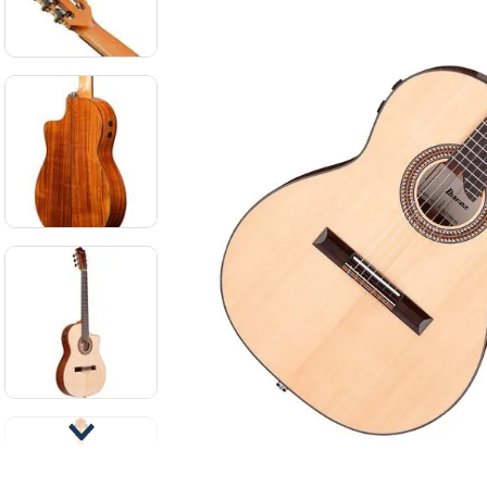
8
.
ba
9
.
mi
10
.
vio