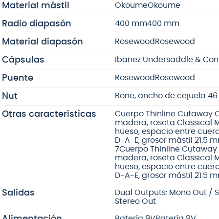
Material mástil
Okoume
Okoume
Radio diapasón
400 mm
400 mm
Material diapasón
Rosewood
Rosewood
Cápsulas
Ibanez Undersaddle & Con
Puente
Rosewood
Rosewood
Nut
Bone, ancho de cejuela 4
Otras características
Cuerpo Thinline Cutaway Cl
madera, roseta Classical
hueso, espacio entre cuerd
D-A-E, grosor mástil 21.5 m
7
Cuerpo Thinline Cutaway 
madera, roseta Classical
hueso, espacio entre cuerd
D-A-E, grosor mástil 21.5 m
Salidas
Dual Outputs: Mono Out / 
Stereo Out
Alimentación
Batería 9V
Batería 9V