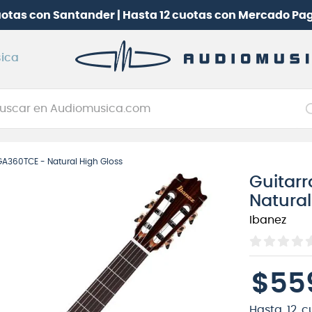
uotas con Santander | Hasta 12 cuotas con Mercado Pa
ica
car en Audiomusica.com
NOS MÁS BUSCADOS
 GA360TCE - Natural High Gloss
tarra electrica
Guitarr
jo
Natural
itarra electroacústica
Ibanez
oneerdj
plificador
$
55
itarra
clado
Hasta
12
c