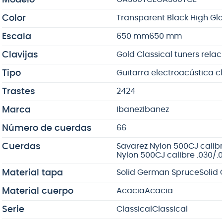
Color
Transparent Black High Gl
Escala
650 mm
650 mm
Clavijas
Gold Classical tuners relaci
Tipo
Guitarra electroacústica c
Trastes
24
24
Marca
Ibanez
Ibanez
Número de cuerdas
6
6
Cuerdas
Savarez Nylon 500CJ calibr
Nylon 500CJ calibre .030/.
Material tapa
Solid German Spruce
Solid
Material cuerpo
Acacia
Acacia
Serie
Classical
Classical