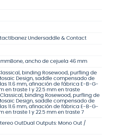
tact
Ibanez Undersaddle & Contact
6 mm
Bone, ancho de cejuela 46 mm
assical, binding Rosewood, purfling de
 Mosaic Design, saddle compensado de
as 11.6 mm, afinación de fábrica E-B-G-
m en traste 1 y 22.5 mm en traste
Classical, binding Rosewood, purfling de
 Mosaic Design, saddle compensado de
as 11.6 mm, afinación de fábrica E-B-G-
m en traste 1 y 22.5 mm en traste 7
Stereo Out
Dual Outputs: Mono Out /