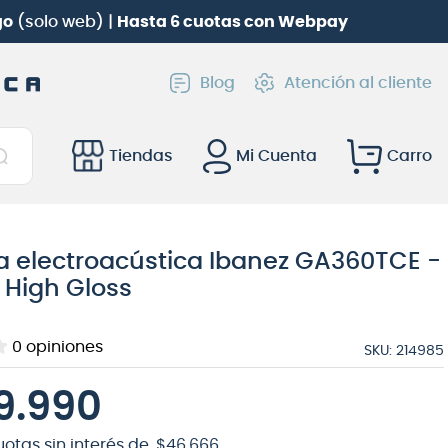
go
(solo web) |
Hasta 6 cuotas con Webpay
Blog
Atención al cliente
Tiendas
Mi Cuenta
a electroacústica Ibanez GA360TCE -
 High Gloss
0
opiniones
SKU
:
214985
9
.
990
uotas sin interés de
$
46
.
666