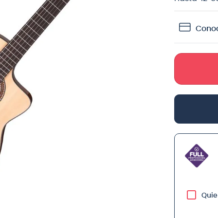
teria
Conoc
crófono
lin
Quie