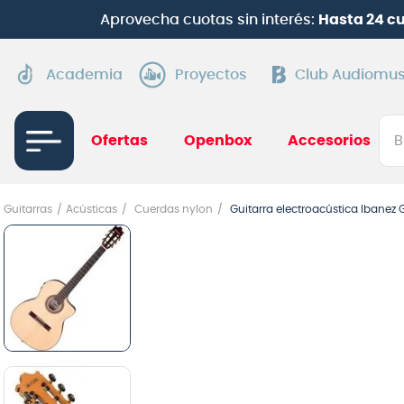
Aprovecha cuotas sin interés:
Hasta 24 c
Academia
Proyectos
Club Audiomus
Bus
Ofertas
Openbox
Accesorios
TÉRMI
Guitarras
Acústicas
Cuerdas nylon
Guitarra electroacústica Ibanez
1
.
gui
2
.
ba
3
.
gu
4
.
pi
5
.
am
6
.
gu
7
.
te