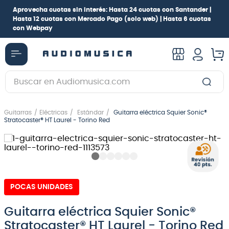
Aprovecha cuotas sin interés:
Hasta 24 cuotas con Santander |
Hasta 12 cuotas con Mercado Pago
(solo web) |
Hasta 6 cuotas
con Webpay
Buscar en Audiomusica.com
TÉRMINOS MÁS BUSCADOS
Guitarras
Eléctricas
Estándar
Guitarra eléctrica Squier Sonic®
1
.
guitarra electrica
Stratocaster® HT Laurel - Torino Red
2
.
bajo
3
.
guitarra electroacústica
4
.
pioneerdj
POCAS UNIDADES
5
.
amplificador
6
.
guitarra
Guitarra eléctrica Squier Sonic®
Stratocaster® HT Laurel - Torino Red
7
.
teclado