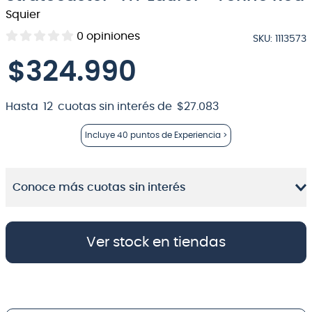
Squier
8
.
micrófono
0
opiniones
SKU
:
1113573
9
.
bateria
$
324
.
990
10
.
violin
Hasta
12
cuotas sin interés de
$
27
.
083
Incluye
40 puntos
de Experiencia >
Conoce más cuotas sin interés
Ver stock en tiendas