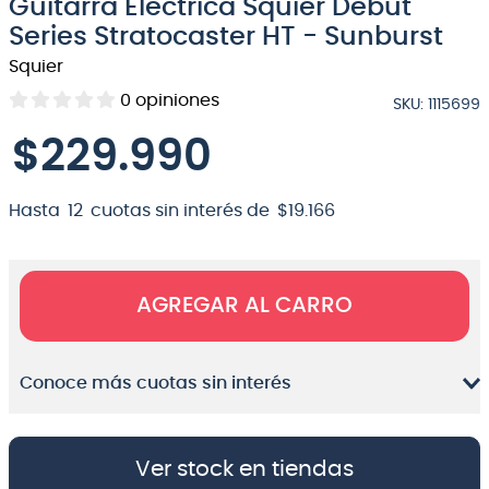
Guitarra Eléctrica Squier Debut
8
.
bateria
Series Stratocaster HT - Sunburst
Squier
9
.
micrófono
0
opiniones
SKU
:
1115699
10
.
violin
$
229
.
990
Hasta
12
cuotas sin interés de
$
19
.
166
AGREGAR AL CARRO
Conoce más cuotas sin interés
Ver stock en tiendas