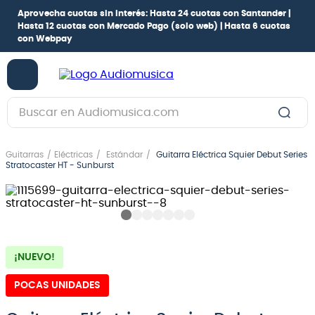
Aprovecha cuotas sin interés:
Hasta 24 cuotas con Santander |
Hasta 12 cuotas con Mercado Pago
(solo web) |
Hasta 6 cuotas
con Webpay
Buscar en Audiomusica.com
TÉRMINOS MÁS BUSCADOS
Guitarras
Eléctricas
Estándar
Guitarra Eléctrica Squier Debut Series
1
.
guitarra electrica
Stratocaster HT - Sunburst
2
.
bajo
3
.
guitarra electroacústica
4
.
pioneerdj
¡NUEVO!
5
.
amplificador
POCAS UNIDADES
6
.
guitarra
7
.
teclado