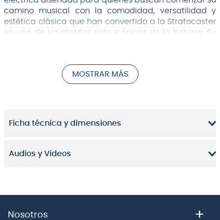
eléctrica diseñada para quienes buscan comenzar su
camino musical con la comodidad, versatilidad y
estética clásica que han convertido a la Stratocaster
en uno de los diseños más icónicos de la historia. Su
construcción liviana y su ejecución cómoda permiten
disfrutar largas sesiones de práctica, ensayo o
aprendizaje con total facilidad.
MOSTRAR MÁS
Ficha técnica y dimensiones
Audios y Videos
+
Nosotros