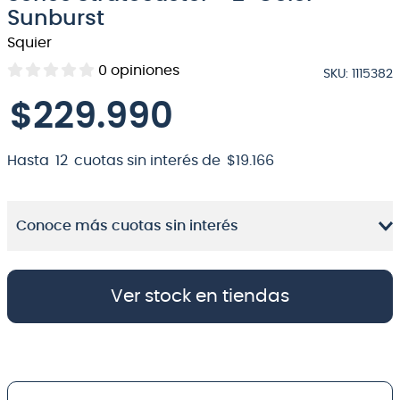
Sunburst
8
.
micrófono
Squier
9
.
bateria
0
opiniones
SKU
:
1115382
10
.
violin
$
229
.
990
Hasta
12
cuotas sin interés de
$
19
.
166
Conoce más cuotas sin interés
Ver stock en tiendas