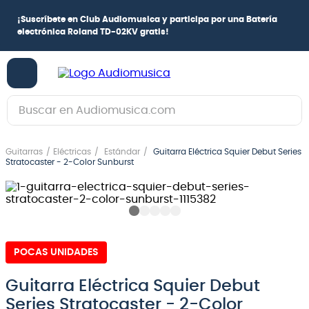
Aprovecha cuotas 
ub Audiomusica
y participa por una
Batería
Hasta 12 cuotas c
d TD-02KV
gratis!
con Webpay
Buscar en Audiomusica.com
TÉRMINOS MÁS BUSCADOS
Guitarras
Eléctricas
Estándar
Guitarra Eléctrica Squier Debut Series
1
.
guitarra electrica
Stratocaster - 2-Color Sunburst
2
.
bajo
3
.
guitarra electroacústica
4
.
pioneerdj
POCAS UNIDADES
5
.
amplificador
6
.
guitarra
Guitarra Eléctrica Squier Debut
Series Stratocaster - 2-Color
7
.
teclado