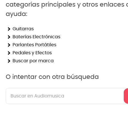
categorías principales y otros enlaces
8
.
ba
ayuda:
9
.
mi
Guitarras
10
.
vio
Baterías Electrónicas
Parlantes Portátiles
Pedales y Efectos
Buscar por marca
O intentar con otra búsqueda
Buscar en Audiomusica