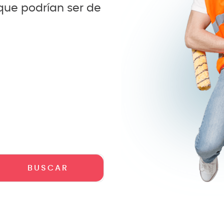
 que podrían ser de
teria
crófono
lin