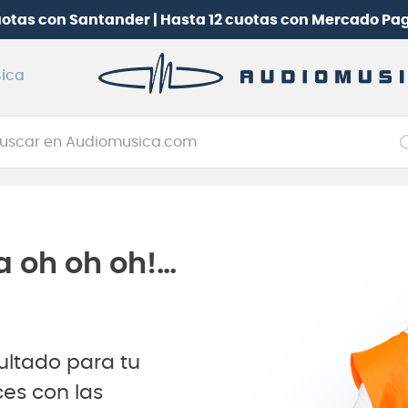
uotas con Santander | Hasta 12 cuotas con Mercado Pa
ica
car en Audiomusica.com
NOS MÁS BUSCADOS
tarra electrica
jo
a oh oh oh!…
itarra electroacústica
oneerdj
plificador
ultado para tu
itarra
es con las
clado