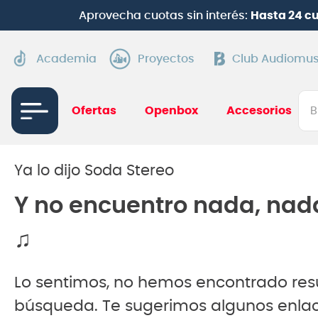
Aprovecha cuotas sin interés:
Hasta 24 c
Academia
Proyectos
Club Audiomus
Bus
Ofertas
Openbox
Accesorios
TÉRMI
1
.
gui
Ya lo dijo Soda Stereo
2
.
ba
Y no encuentro nada, nad
3
.
gu
♫
4
.
pi
5
.
am
Lo sentimos, no hemos encontrado res
6
.
gu
búsqueda. Te sugerimos algunos enlac
7
.
te