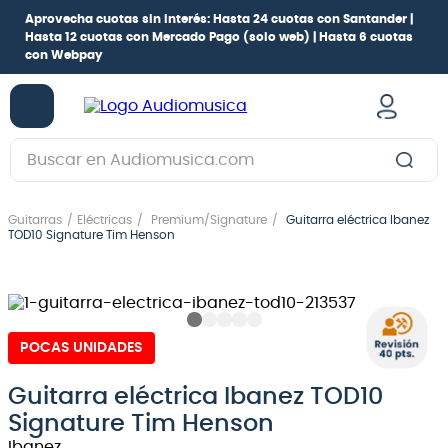
Aprovecha cuotas sin interés:
Hasta 24 cuotas con Santander |
Hasta 12 cuotas con Mercado Pago
(solo web) |
Hasta 6 cuotas
con Webpay
Buscar en Audiomusica.com
TÉRMINOS MÁS BUSCADOS
Guitarras
Eléctricas
Premium/Signature
Guitarra eléctrica Ibanez
1
.
guitarra electrica
TOD10 Signature Tim Henson
2
.
bajo
3
.
guitarra electroacústica
4
.
pioneerdj
POCAS UNIDADES
5
.
amplificador
Guitarra eléctrica Ibanez TOD10
6
.
guitarra
Signature Tim Henson
7
.
teclado
Ibanez