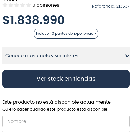
0
opiniones
Referencia
:
213537
8
.
bateria
$
1.838.990
9
.
micrófono
10
.
violin
Incluye
40 puntos
de Experiencia >
Conoce más cuotas sin interés
Ver stock en tiendas
Este producto no está disponible actualmente
Quiero saber cuando este producto está disponible