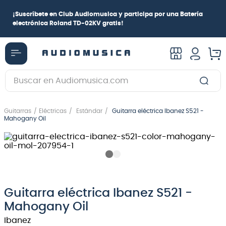
¡
Suscríbete en Club Audiomusica
y participa por una
Batería
electrónica Roland TD-02KV
gratis!
Buscar en Audiomusica.com
TÉRMINOS MÁS BUSCADOS
Guitarras
Eléctricas
Estándar
Guitarra eléctrica Ibanez S521 -
1
.
guitarra electrica
Mahogany Oil
2
.
bajo
3
.
guitarra electroacústica
4
.
amplificador
5
.
pioneerdj
Guitarra eléctrica Ibanez S521 -
Mahogany Oil
6
.
guitarra
Ibanez
7
.
bateria