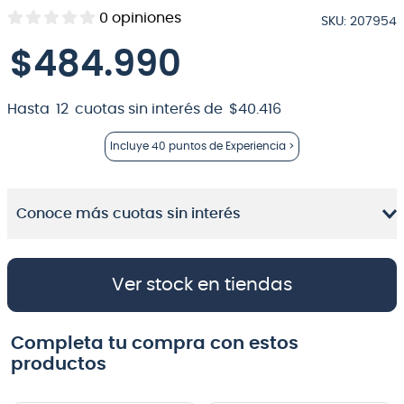
0
opiniones
SKU
:
207954
8
.
teclado
$
484
.
990
9
.
micrófono
10
.
violin
Hasta
12
cuotas sin interés de
$
40
.
416
Incluye
40 puntos
de Experiencia >
Conoce más cuotas sin interés
Ver stock en tiendas
Completa tu compra con estos
productos