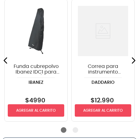
Funda cubrepolvo
Correa para
Ibanez IDC1 para
instrumento
guitarra/bajo
Daddario PWS100
IBANEZ
DADDARIO
color negro
$
4990
$
12
.
990
AGREGAR AL CARRITO
AGREGAR AL CARRITO