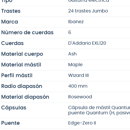
Tipo
Guitarra eléctrica
Trastes
24 trastes Jumbo
Marca
Ibanez
Número de cuerdas
6
Cuerdas
D'Addario EXL120
Material cuerpo
Ash
Material mástil
Maple
Perfil mástil
Wizard III
Radio diapasón
400 mm
Material diapasón
Rosewood
Cápsulas
Cápsula de mástil Quantum
puente Quantum (H, pasiv
Puente
Edge-Zero II