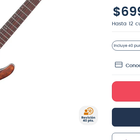
$
69
teria
crófono
Hasta
12
c
lin
Incluye
40 pu
Conoc