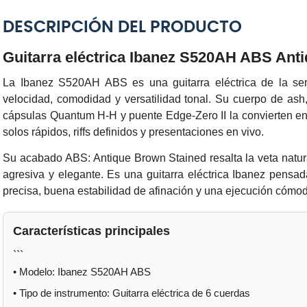
DESCRIPCIÓN DEL PRODUCTO
Guitarra eléctrica Ibanez S520AH ABS Ant
La
Ibanez S520AH ABS
es una guitarra eléctrica de la se
velocidad, comodidad y versatilidad tonal. Su cuerpo de
ash
cápsulas
Quantum H-H
y puente
Edge-Zero II
la convierten e
solos rápidos, riffs definidos y presentaciones en vivo.
Su acabado
ABS: Antique Brown Stained
resalta la veta natu
agresiva y elegante. Es una guitarra eléctrica Ibanez pens
precisa, buena estabilidad de afinación y una ejecución cómod
Características principales
```
•
Modelo:
Ibanez S520AH ABS
•
Tipo de instrumento:
Guitarra eléctrica de 6 cuerdas