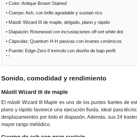
•
Color:
Antique Brown Stained
•
Cuerpo:
Ash, con brillo agradable y sustain rico
•
Mástil:
Wizard III de maple, delgado, plano y rápido
•
Diapasón:
Rosewood con incrustaciones off-set white dot
•
Cápsulas:
Quantum H-H pasivas con imanes cerámicos
•
Puente:
Edge-Zero II tremolo con diseño de bajo perfil
```
Sonido, comodidad y rendimiento
Mástil Wizard III de maple
El mástil
Wizard III Maple
es uno de los puntos fuertes de esta
plano y rápido favorece una ejecución fluida, ideal para técn
desplazamientos por todo el diapasón. Además, sus
24 trast
mayor rango melódico.