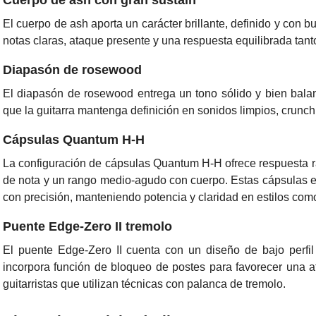
Cuerpo de ash con gran sustain
El cuerpo de
ash
aporta un carácter brillante, definido y con 
notas claras, ataque presente y una respuesta equilibrada tanto
Diapasón de rosewood
El diapasón de
rosewood
entrega un tono sólido y bien bal
que la guitarra mantenga definición en sonidos limpios, crunc
Cápsulas Quantum H-H
La configuración de cápsulas
Quantum H-H
ofrece respuesta r
de nota y un rango medio-agudo con cuerpo. Estas cápsulas e
con precisión, manteniendo potencia y claridad en estilos como
Puente Edge-Zero II tremolo
El puente
Edge-Zero II
cuenta con un diseño de bajo perfil
incorpora función de bloqueo de postes para favorecer una af
guitarristas que utilizan técnicas con palanca de tremolo.