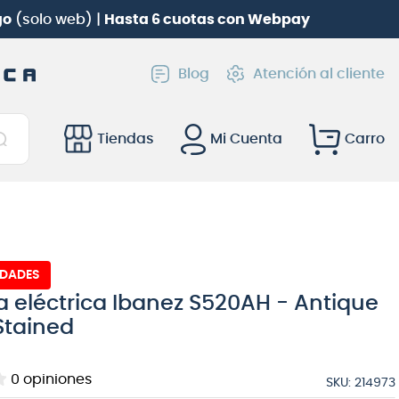
olo web) |
Hasta 6 cuotas con Webpay
Blog
Atención al cliente
Tiendas
Mi Cuenta
IDADES
a eléctrica Ibanez S520AH - Antique
Stained
0
opiniones
SKU
:
214973