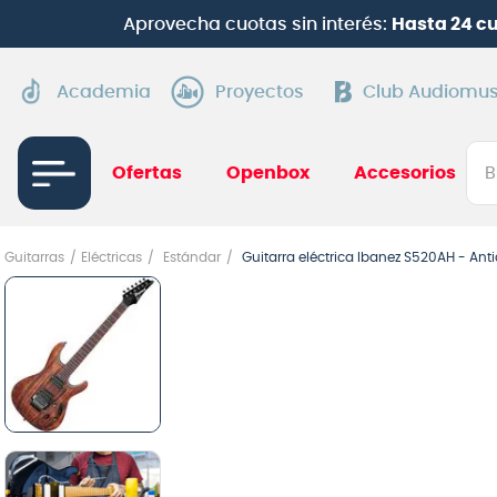
Aprovecha cuotas sin interés:
Hasta 24 cuota
Academia
Proyectos
Club Audiomus
Bus
Ofertas
Openbox
Accesorios
TÉRMI
Guitarras
Eléctricas
Estándar
Guitarra eléctrica Ibanez S520AH - An
1
.
gui
2
.
ba
3
.
gu
4
.
pi
5
.
am
6
.
gu
7
.
te