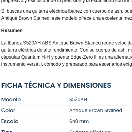
progresivo y estilos donde la precisión y la estabilidad son fu
Si buscas una
guitarra eléctrica Ibanez con cuerpo de ash, pu
Antique Brown Stained
, este modelo ofrece una excelente mez
Resumen
La
Ibanez S520AH ABS Antique Brown Stained
reúne velocidad
guitarra eléctrica de alto rendimiento. Con su cuerpo de ash, m
cápsulas Quantum H-H y puente Edge-Zero II, es una alternativ
instrumento versátil, cómodo y preparado para escenarios exig
FICHA TÉCNICA Y DIMENSIONES
Modelo
S520AH
Color
Antique Brown Stained
Escala
648 mm