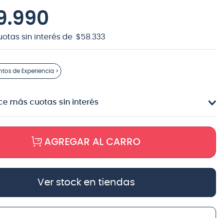
9
.
990
uotas sin interés de
$
58
.
333
ntos
de Experiencia >
e más cuotas sin interés
AGREGAR AL CARRO
Ver stock en tiendas