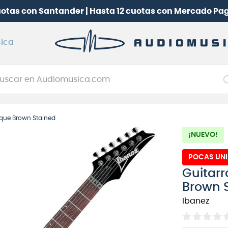
s con Santander | Hasta 12 cuotas con Mercado Pago
(s
ica
car en Audiomusica.com
NOS MÁS BUSCADOS
tique Brown Stained
tarra electrica
¡NUEVO!
jo
itarra electroacústica
POCAS UN
Guitarr
oneerdj
Brown 
plificador
Ibanez
itarra
clado