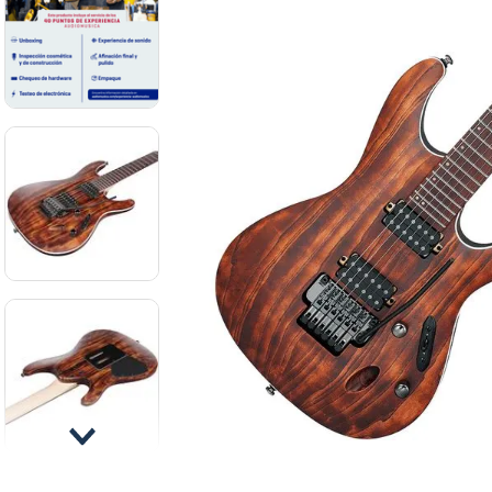
8
.
ba
9
.
mi
10
.
vio