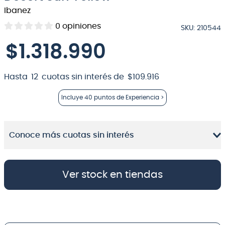
Ibanez
8
.
bateria
0
opiniones
SKU
:
210544
9
.
micrófono
$
1
.
318
.
990
10
.
violin
Hasta
12
cuotas sin interés de
$
109
.
916
Incluye
40 puntos
de Experiencia >
Conoce más cuotas sin interés
Ver stock en tiendas