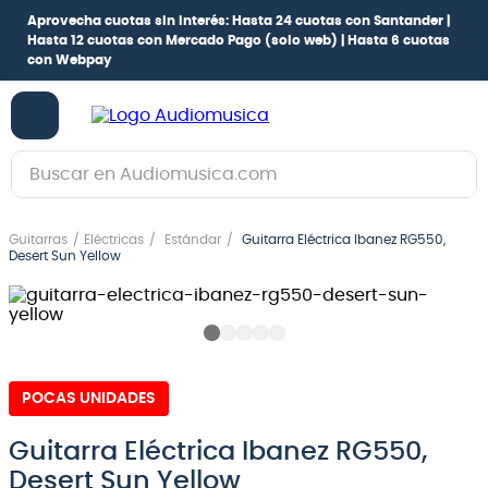
Aprovecha cuotas sin interés:
Hasta 24 cuotas con Santander |
Hasta 12 cuotas con Mercado Pago
(solo web) |
Hasta 6 cuotas
con Webpay
Buscar en Audiomusica.com
TÉRMINOS MÁS BUSCADOS
Guitarras
Eléctricas
Estándar
Guitarra Eléctrica Ibanez RG550,
1
.
guitarra electrica
Desert Sun Yellow
2
.
bajo
3
.
guitarra electroacústica
4
.
pioneerdj
POCAS UNIDADES
5
.
amplificador
6
.
guitarra
Guitarra Eléctrica Ibanez RG550,
Desert Sun Yellow
7
.
teclado