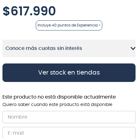
$
617.990
8
.
bateria
9
.
micrófono
Incluye
40 puntos
de Experiencia >
10
.
violin
Conoce más cuotas sin interés
Ver stock en tiendas
Este producto no está disponible actualmente
Quiero saber cuando este producto está disponible