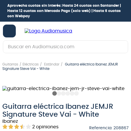
Aprovecha cuotas sin interés:
Hasta 24 cuotas con Santander |
Hasta 12 cuotas con Mercado Pago
(solo web) |
Hasta 6 cuotas
con Webpay
Buscar en Audiomusica.com
TÉRMINOS MÁS BUSCADOS
Guitarras
Eléctricas
Estándar
Guitarra eléctrica Ibanez JEMJR
1
.
guitarra electrica
Signature Steve Vai - White
2
.
bajo
3
.
guitarra electroacústica
4
.
pioneerdj
Guitarra eléctrica Ibanez JEMJR
5
.
amplificador
Signature Steve Vai - White
6
.
guitarra
Ibanez
2
opiniones
Referencia
:
208867
7
.
teclado