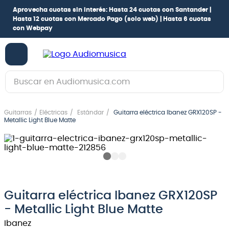
Aprovecha cuotas sin interés:
Hasta 24 cuotas con Santander |
Hasta 12 cuotas con Mercado Pago
(solo web) |
Hasta 6 cuotas
con Webpay
Buscar en Audiomusica.com
TÉRMINOS MÁS BUSCADOS
Guitarras
Eléctricas
Estándar
Guitarra eléctrica Ibanez GRX120SP -
1
.
guitarra electrica
Metallic Light Blue Matte
2
.
bajo
3
.
guitarra electroacústica
4
.
amplificador
5
.
pioneerdj
Guitarra eléctrica Ibanez GRX120SP
- Metallic Light Blue Matte
6
.
guitarra
Ibanez
7
.
bateria