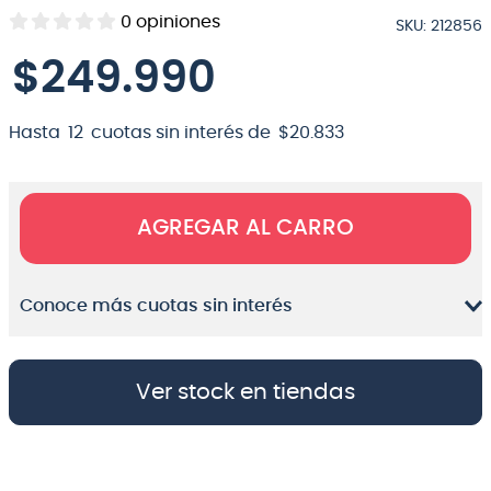
0
opiniones
SKU
:
212856
8
.
teclado
$
249
.
990
9
.
micrófono
10
.
violin
Hasta
12
cuotas sin interés de
$
20
.
833
AGREGAR AL CARRO
Conoce más cuotas sin interés
Ver stock en tiendas