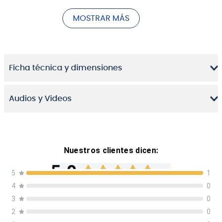
Su configuración de pastillas proporciona el tono
MOSTRAR MÁS
potente y pesado que estás buscando. Construida a
partir de un cuerpo de caoba con mástil de arce
atornillado y diapasón de palisandro de 24 trastes
jumbo, la
GRG170DX
produce un tono completo, actual
y es tremendamente rápida.
Ficha técnica y dimensiones
También cuenta con un trémolo FAT-10, pastillas
Infinity de bobina simple y humbuckers, afinadores de
Audios y Videos
cromo y controles redondeados, haciendo de la
GRG170DX
una guitarra excelente para rock y metal.
Nuestros clientes dicen:
5.0
5
1
4
0
Basado en
1
opiniones
3
0
2
0