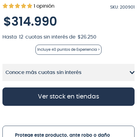
1
opinión
SKU
:
200901
8
.
micrófono
$
314
.
990
9
.
bateria
10
.
violin
Hasta
12
cuotas sin interés de
$
26
.
250
Incluye
40 puntos
de Experiencia >
Conoce más cuotas sin interés
Ver stock en tiendas
Protege este producto, ante robo o daño