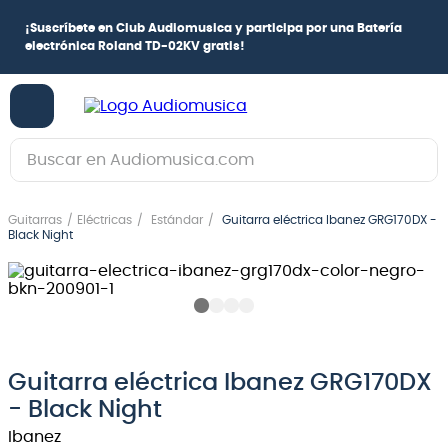
¡
Suscríbete en Club Audiomusica
y participa por una
Batería
electrónica Roland TD-02KV
gratis!
Buscar en Audiomusica.com
TÉRMINOS MÁS BUSCADOS
Guitarras
Eléctricas
Estándar
Guitarra eléctrica Ibanez GRG170DX -
1
.
guitarra electrica
Black Night
2
.
bajo
3
.
guitarra electroacústica
4
.
pioneerdj
5
.
amplificador
Guitarra eléctrica Ibanez GRG170DX
- Black Night
6
.
teclado
Ibanez
7
.
guitarra