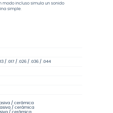
Un modo incluso simula un sonido
ina simple.
3 / .017 / .026 / .036 / .044
 pasiva / cerámica
pasiva / cerámica
siva / cerámica