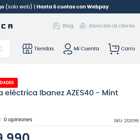
go
(solo web) |
Hasta 6 cuotas con Webpay
Blog
Atención al cliente
Tiendas
Mi Cuenta
IDADES
a eléctrica Ibanez AZES40 - Mint
0
opiniones
SKU
:
212096
9
.
990