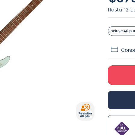
teria
Hasta
12
c
crófono
lin
Incluye
40 pu
Conoc