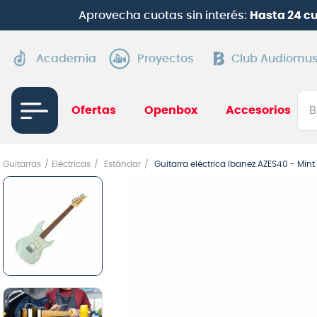
Aprovecha cuotas sin interés:
Hasta 24 c
Academia
Proyectos
Club Audiomus
Bus
Ofertas
Openbox
Accesorios
TÉRMI
Guitarras
Eléctricas
Estándar
Guitarra eléctrica Ibanez AZES40 - Mint
1
.
gui
2
.
ba
3
.
gu
4
.
pi
5
.
am
6
.
gu
7
.
te