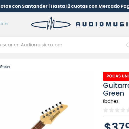
uotas con Santander | Hasta 12 cuotas con Mercado Pa
ica
car en Audiomusica.com
NOS MÁS BUSCADOS
 Green
tarra electrica
POCAS UN
jo
Guitarr
itarra electroacústica
Green
oneerdj
Ibanez
plificador
itarra
$
37
clado