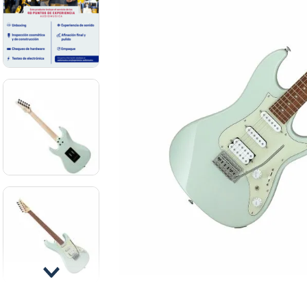
8
.
ba
9
.
mi
10
.
vio