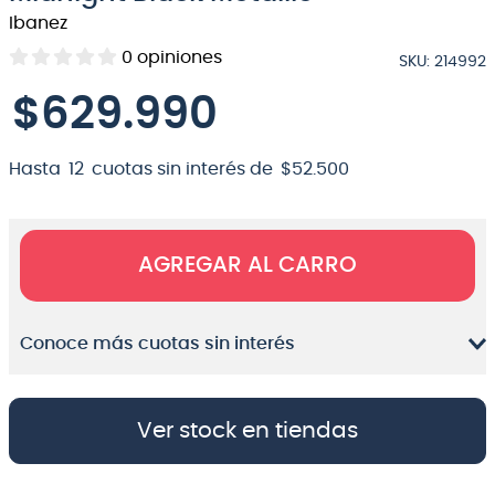
Ibanez
8
.
bateria
0
opiniones
SKU
:
214992
9
.
micrófono
$
629
.
990
10
.
violin
Hasta
12
cuotas sin interés de
$
52
.
500
AGREGAR AL CARRO
Conoce más cuotas sin interés
Ver stock en tiendas