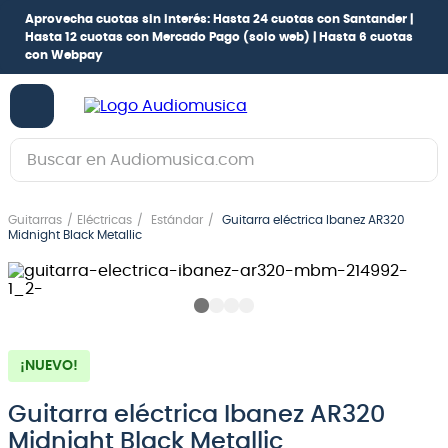
Aprovecha cuotas sin interés:
Hasta 24 cuotas con Santander |
Hasta 12 cuotas con Mercado Pago
(solo web) |
Hasta 6 cuotas
con Webpay
Buscar en Audiomusica.com
TÉRMINOS MÁS BUSCADOS
Guitarras
Eléctricas
Estándar
Guitarra eléctrica Ibanez AR320
1
.
guitarra electrica
Midnight Black Metallic
2
.
bajo
3
.
guitarra electroacústica
4
.
pioneerdj
¡NUEVO!
5
.
amplificador
6
.
guitarra
Guitarra eléctrica Ibanez AR320
Midnight Black Metallic
7
.
teclado