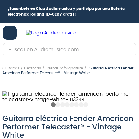
¡
Suscríbete en Club Audiomusica
y participa por una
Batería
electrónica Roland TD-02KV
gratis!
Buscar en Audiomusica.com
TÉRMINOS MÁS BUSCADOS
Guitarras
Eléctricas
Premium/Signature
Guitarra eléctrica Fender
1
.
guitarra electrica
American Performer Telecaster® - Vintage White
2
.
bajo
3
.
guitarra electroacústica
4
.
amplificador
5
.
pioneerdj
Guitarra eléctrica Fender American
Performer Telecaster® - Vintage
6
.
guitarra
White
7
.
bateria