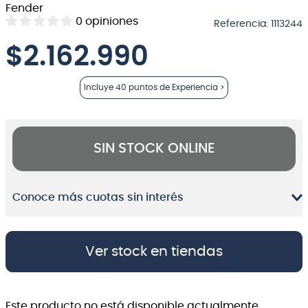
Fender
8
.
teclado
0
opiniones
Referencia
:
1113244
9
.
micrófono
$
2.162.990
10
.
violin
Incluye
40 puntos
de Experiencia >
SIN STOCK ONLINE
Conoce más cuotas sin interés
Ver stock en tiendas
Este producto no está disponible actualmente