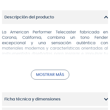
Descripción del producto
La American Performer Telecaster fabricada en
Corona, California, combina un tono Fender
excepcional y una sensación auténtica con
materiales modernos y características orientadas al
instrumentista diseñadas para inspirar e impulsar tu
interpretación a nuevas alturas.
Pastillas Yosemite o DoubleTap
Puente de estilo vintage
MOSTRAR MÁS
trastes Jumbo
Ficha técnica y dimensiones