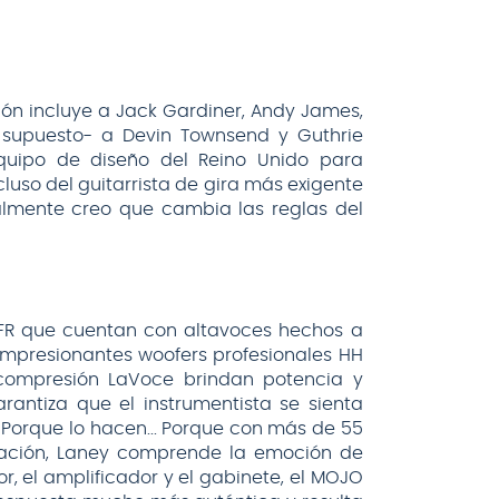
ión incluye a Jack Gardiner, Andy James,
r supuesto- a Devin Townsend y Guthrie
quipo de diseño del Reino Unido para
cluso del guitarrista de gira más exigente
ealmente creo que cambia las reglas del
FR que cuentan con altavoces hechos a
impresionantes woofers profesionales HH
e compresión LaVoce brindan potencia y
rantiza que el instrumentista se sienta
. Porque lo hacen... Porque con más de 55
cación, Laney comprende la emoción de
or, el amplificador y el gabinete, el MOJO