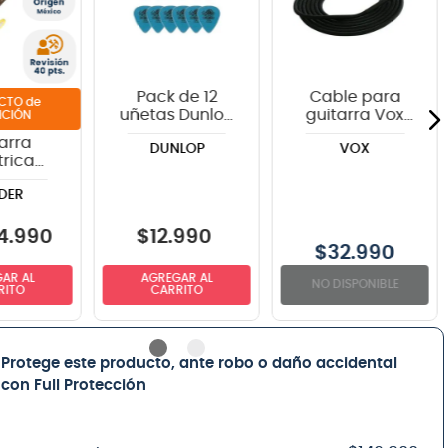
Pack de 12
Cable para
de
uñetas Dunlop
guitarra Vox
ICIÓN
418P1.0 TORTEX
VGC-19BK color
arra
DUNLOP
VOX
negro - 6
trica
metros
r Tom
DER
onge
aster® -
i Yellow
4
.
990
$
12
.
990
$
32.990
AR AL
AGREGAR AL
NO DISPONIBLE
RITO
CARRITO
Protege este producto, ante robo o daño accidental
con Full Protección