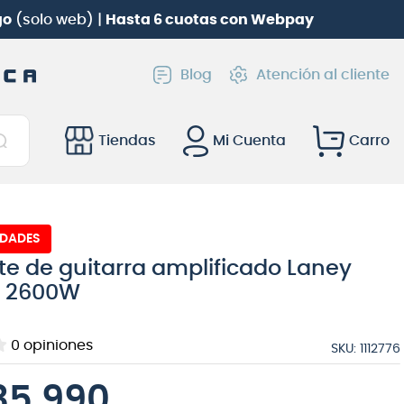
Roland TD-02KV
gratis!
Blog
Atención al cliente
Tiendas
Mi Cuenta
IDADES
e de guitarra amplificado Laney
2 2600W
0
opiniones
SKU
:
1112776
35
.
990