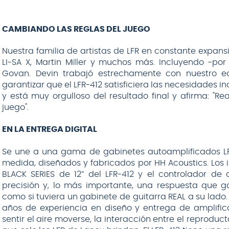
CAMBIANDO LAS REGLAS DEL JUEGO
Nuestra familia de artistas de LFR en constante expans
LI-SA X, Martin Miller y muchos más. Incluyendo -po
Govan. Devin trabajó estrechamente con nuestro e
garantizar que el LFR-412 satisficiera las necesidades in
y está muy orgulloso del resultado final y afirma: "R
juego".
EN LA ENTREGA DIGITAL
Se une a una gama de gabinetes autoamplificados L
medida, diseñados y fabricados por HH Acoustics. Los 
BLACK SERIES de 12” del LFR-412 y el controlador d
precisión y, lo más importante, una respuesta que ga
como si tuviera un gabinete de guitarra REAL a su lado
años de experiencia en diseño y entrega de amplifi
sentir el aire moverse, la interacción entre el reproduct