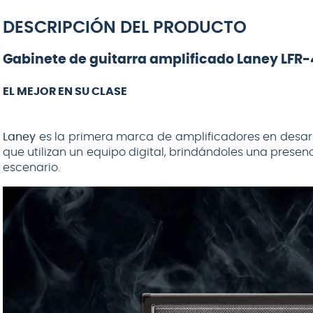
guitarra Vox
VGC-19BK color
DESCRIPCIÓN DEL PRODUCTO
VOX
negro - 6
metros
Gabinete de guitarra amplificado Laney LFR
EL MEJOR EN SU CLASE
Laney
es la primera marca de amplificadores en desarr
que utilizan un equipo digital, brindándoles una prese
escenario.
$
32.990
NO DISPONIBLE