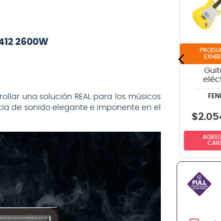
guitarra Perri's
guitarra
Leathers The
eléctrica Ernie
PERRIS LEATHERS
ERNIE BALL
Beatles "Abbey
Ball P03123
Road" P25TB-
COATED SUPER
6074
SLINK Y
-412 2600W
EXHIB
Guit
eléc
Fende
FEN
ollar una solución REAL para los músicos
DeL
Stratoc
ncia de sonido elegante e imponente en el
Graffit
$
2
.
05
$
42.990
$
18.990
AGREG
NO DISPONIBLE
NO DISPONIBLE
CAR