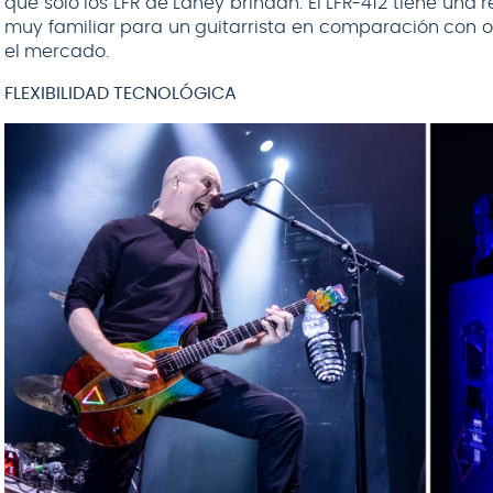
que solo los LFR de Laney brindan. El LFR-412 tiene un
muy familiar para un guitarrista en comparación con o
el mercado.
FLEXIBILIDAD TECNOLÓGICA