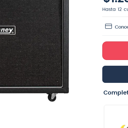
teria
Hasta
12
c
crófono
Conoc
lin
Complet
Correa de
Cuerdas