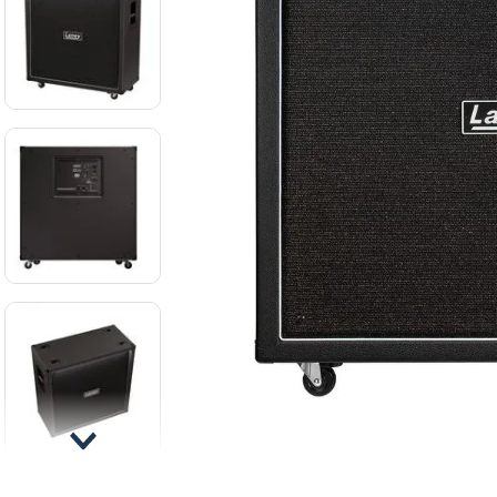
8
.
ba
9
.
mi
10
.
vio
Cable para