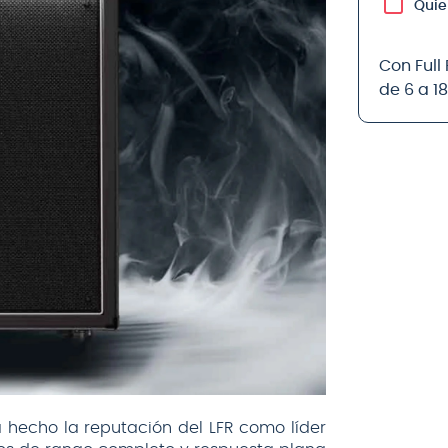
Quie
Con Full
de 6 a 1
hecho la reputación del LFR como líder