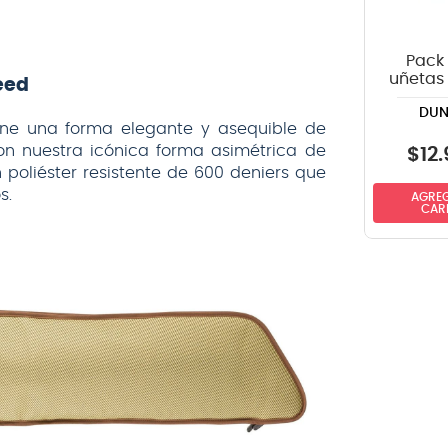
Pack 
uñetas
eed
418P1.0
DUN
ne una forma elegante y asequible de
Con nuestra icónica forma asimétrica de
$
12
.
 poliéster resistente de 600 deniers que
s.
AGREG
CAR