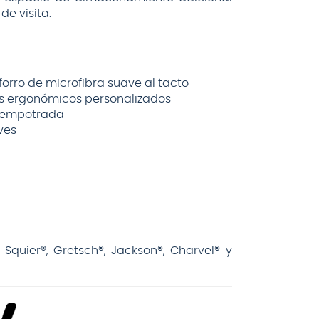
e visita.
orro de microfibra suave al tacto
res ergonómicos personalizados
e empotrada
ves
Squier®, Gretsch®, Jackson®, Charvel® y