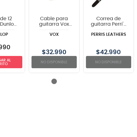
de 12
Cable para
Correa de
 Dunlop
guitarra Vox
guitarra Perri's
 TORTEX
VGC-19BK color
Leathers The
LOP
VOX
PERRIS LEATHERS
negro - 6
Beatles "Abbey
metros
Road" P25TB-
6074
990
$
32.990
$
42.990
AR AL
NO DISPONIBLE
NO DISPONIBLE
RITO