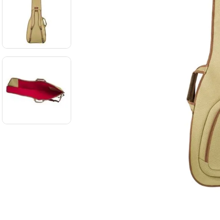
8
.
mi
9
.
ba
10
.
vio