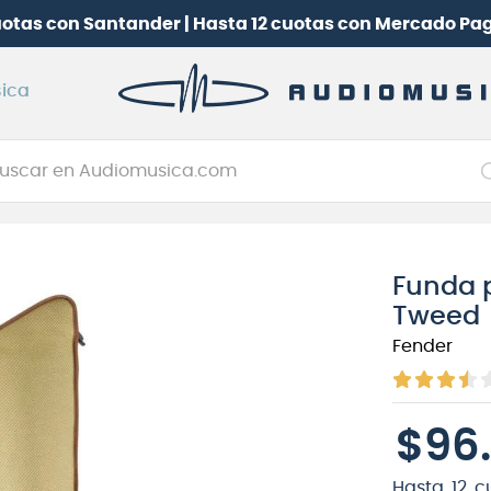
pay
¡
Sus
ica
car en Audiomusica.com
NOS MÁS BUSCADOS
tarra electrica
Funda p
jo
Tweed
itarra electroacústica
Fender
oneerdj
plificador
$
96
.
itarra
clado
Hasta
12
c