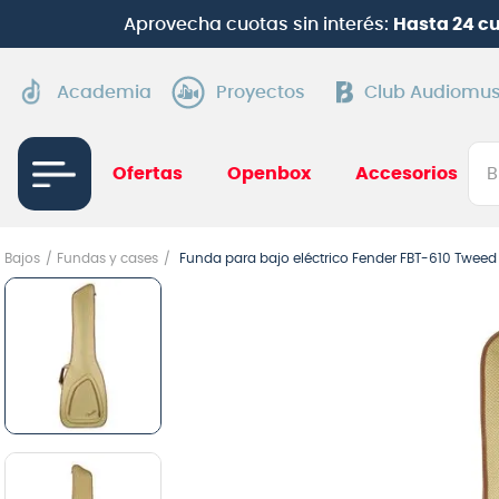
con Mercado Pago
(solo web) |
Hasta 6 cuotas con Web
Academia
Proyectos
Club Audiomus
Bus
Ofertas
Openbox
Accesorios
TÉRMI
Bajos
Fundas y cases
Funda para bajo eléctrico Fender FBT-610 Tweed
1
.
gui
2
.
ba
3
.
gu
4
.
pi
5
.
am
6
.
gu
7
.
te