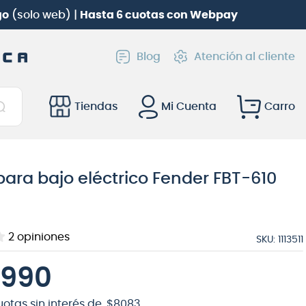
críbete en Club Audiomusica
y participa por una
Baterí
Blog
Atención al cliente
Tiendas
Mi Cuenta
ara bajo eléctrico Fender FBT-610
2
opiniones
SKU
:
1113511
990
uotas sin interés de
$
8083