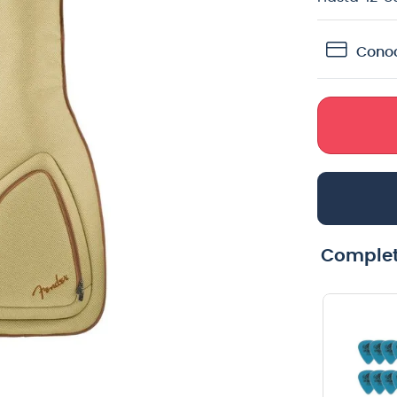
crófono
Conoc
teria
lin
Complet