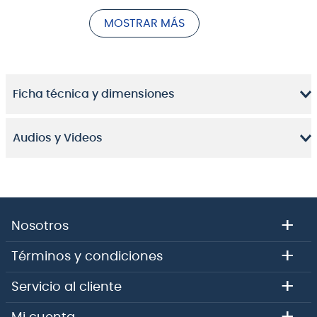
mas alta tecnología para otorgar una vida útil lo mas
MOSTRAR MÁS
prolongada posible al instrumento y un confort total
para todo músico.
Ficha técnica y dimensiones
Audios y Videos
+
Nosotros
+
Términos y condiciones
+
Servicio al cliente