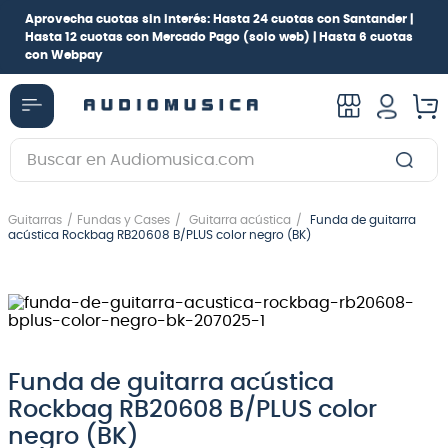
Aprovecha cuotas sin interés:
Hasta 24 cuotas con Santander |
Hasta 12 cuotas con Mercado Pago
(solo web) |
Hasta 6 cuotas
con Webpay
Buscar en Audiomusica.com
TÉRMINOS MÁS BUSCADOS
Guitarras
Fundas y Cases
Guitarra acústica
Funda de guitarra
1
.
guitarra electrica
acústica Rockbag RB20608 B/PLUS color negro (BK)
2
.
bajo
3
.
guitarra electroacústica
4
.
pioneerdj
5
.
amplificador
Funda de guitarra acústica
Rockbag RB20608 B/PLUS color
6
.
guitarra
negro (BK)
7
.
teclado