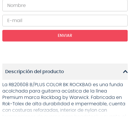
ENVIAR
Descripción del producto
La RB20608 B/PLUS COLOR BK ROCKBAG es una funda
acolchada para guitarra acústica de la línea
Premium marca Rockbag by Warwick. Fabricada en
Rok-Tolex de alta durabilidad e impermeable, cuenta
con costuras reforzadas, interior de nylon con
terminaciones de cuerpo para headstock y puente, el
forro de acolchado es de 30 mm. Rockbag by
Warwick, fundas y cases exclusivos fabricadas con la