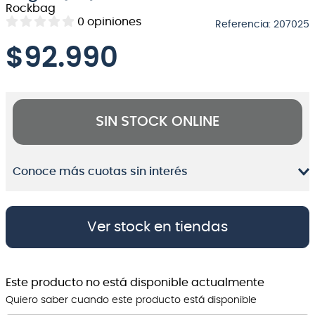
Rockbag
8
.
bateria
0
opiniones
Referencia
:
207025
9
.
micrófono
$
92.990
10
.
violin
SIN STOCK ONLINE
Conoce más cuotas sin interés
Ver stock en tiendas
Este producto no está disponible actualmente
Quiero saber cuando este producto está disponible