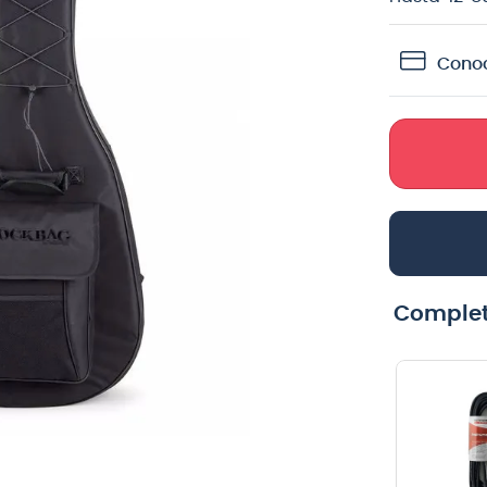
teria
Conoc
crófono
lin
Complet