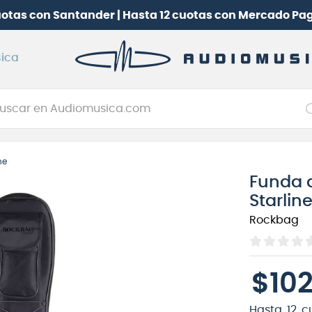
uotas con Santander | Hasta 12 cuotas con Mercado Pa
ica
car en Audiomusica.com
NOS MÁS BUSCADOS
ne
tarra electrica
Funda d
jo
Starlin
itarra electroacústica
Rockbag
oneerdj
plificador
$
10
itarra
clado
Hasta
12
c