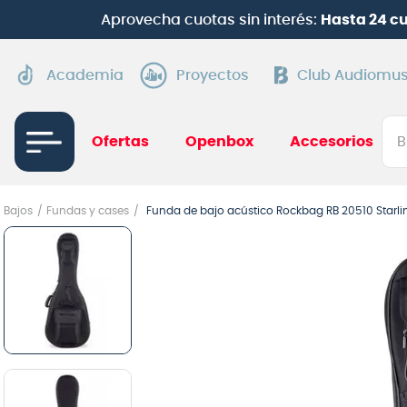
Aprovecha cuotas sin interés:
Hasta 24 c
Academia
Proyectos
Club Audiomus
Bus
Ofertas
Openbox
Accesorios
TÉRMI
Bajos
Fundas y cases
Funda de bajo acústico Rockbag RB 20510 Starli
1
.
gui
2
.
ba
3
.
gu
4
.
pi
5
.
am
6
.
gu
7
.
te