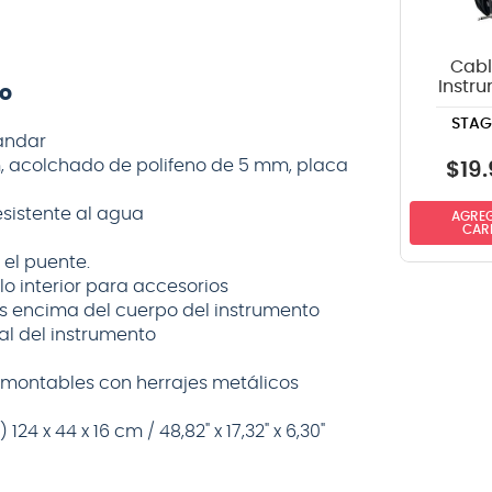
Cabl
Instr
co
Stag
STAG
SPG
tándar
recto-
 acolchado de polifeno de 5 mm, placa
6m
$
19
.
esistente al agua
AGREG
CAR
 el puente.
lo interior para accesorios
s encima del cuerpo del instrumento
al del instrumento
smontables con herrajes metálicos
4 x 44 x 16 cm / 48,82" x 17,32" x 6,30"