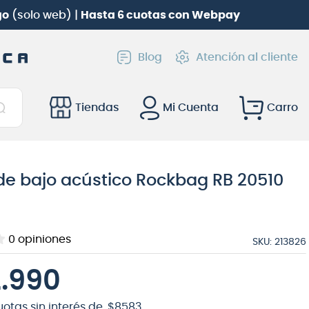
go
(solo web) |
Hasta 6 cuotas con Webpay
Blog
Atención al cliente
Tiendas
Mi Cuenta
e bajo acústico Rockbag RB 20510
e
0
opiniones
SKU
:
213826
2
.
990
uotas sin interés de
$
8583