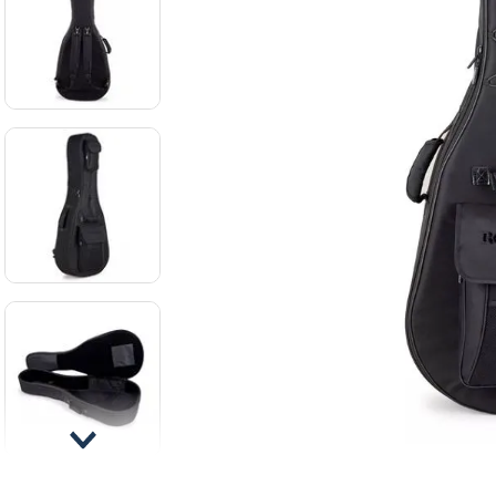
8
.
ba
9
.
mi
10
.
vio