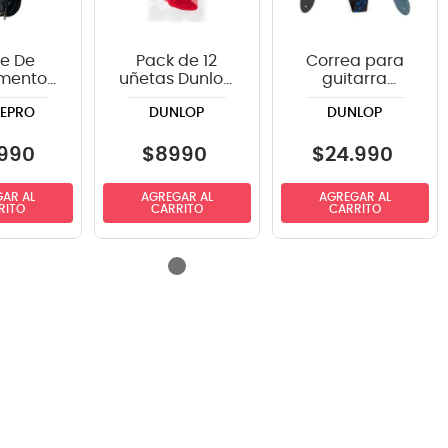
e De
Pack de 12
Correa para
umento
uñetas Dunlop
guitarra
ePRO
486PHV GELS
Dunlop D3811BL
EPRO
DUNLOP
DUNLOP
20GR
STANDARD
angulo
ts
990
$
8990
$
24
.
990
AR AL
AGREGAR AL
AGREGAR AL
RITO
CARRITO
CARRITO