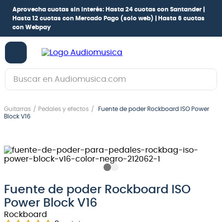
Aprovecha cuotas sin interés:
Hasta 24 cuotas con Santander |
Hasta 12 cuotas con Mercado Pago
(solo web) |
Hasta 6 cuotas
con Webpay
Buscar en Audiomusica.com
TÉRMINOS MÁS BUSCADOS
Guitarras
Pedales y efectos
Fuente de poder Rockboard ISO Power
1
.
guitarra electrica
Block V16
2
.
bajo
3
.
guitarra electroacústica
4
.
pioneerdj
5
.
amplificador
Fuente de poder Rockboard ISO
Power Block V16
6
.
teclado
Rockboard
7
.
guitarra