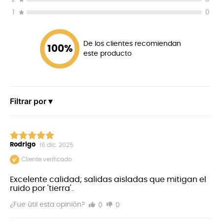
1
0
De los clientes recomiendan
100
%
este producto
Filtrar por ▾
Rodrigo
16 dic. 2025
Cliente verificado
Excelente calidad; salidas aisladas que mitigan el
ruido por 'tierra'.
0
0
¿Fue útil esta opinión?