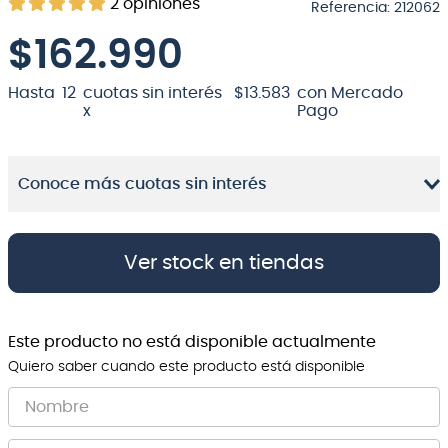
2
opiniones
Referencia
:
212062
8
.
micrófono
$
162.990
9
.
bateria
Hasta
12
cuotas sin interés
$
13
.
583
con Mercado
10
.
violin
x
Pago
Conoce más cuotas sin interés
Ver stock en tiendas
Este producto no está disponible actualmente
Quiero saber cuando este producto está disponible