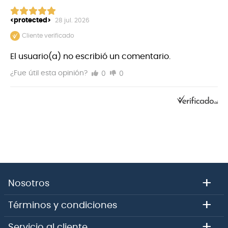
<protected>
28 jul. 2026
Cliente verificado
El usuario(a) no escribió un comentario.
0
0
¿Fue útil esta opinión?
+
Nosotros
+
Términos y condiciones
+
Servicio al cliente