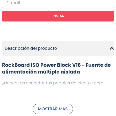
ENVIAR
Descripción del producto
RockBoard ISO Power Block V16 - Fuente de
alimentación múltiple aislada
¿Nececitas conectar tus pedales de efectos pero
cuando lo haces no puedes evitar notar esos
molestos sonidos de tierra? Pues el ISO Power Block
V16 de Rockbag es la solución que tanto anhelabas
para tu problema.
MOSTRAR MÁS
El RockBoard ISO Power Block V16 es una fuente de