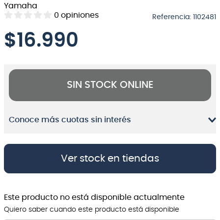
Yamaha
8
.
micrófono
0
opiniones
Referencia
:
1102481
9
.
bateria
$
16.990
10
.
violin
SIN STOCK ONLINE
Conoce más cuotas sin interés
Ver stock en tiendas
Este producto no está disponible actualmente
Quiero saber cuando este producto está disponible