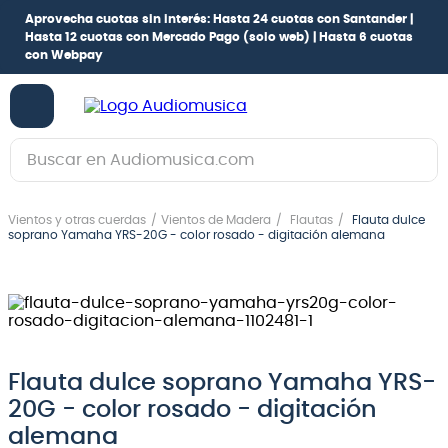
Aprovecha cuotas sin interés:
Hasta 24 cuotas con Santander |
Hasta 12 cuotas con Mercado Pago
(solo web) |
Hasta 6 cuotas
con Webpay
Buscar en Audiomusica.com
TÉRMINOS MÁS BUSCADOS
Vientos y otras cuerdas
Vientos de Madera
Flautas
Flauta dulce
1
.
guitarra electrica
soprano Yamaha YRS-20G - color rosado - digitación alemana
2
.
bajo
3
.
guitarra electroacústica
4
.
pioneerdj
5
.
amplificador
Flauta dulce soprano Yamaha YRS-
20G - color rosado - digitación
6
.
teclado
alemana
7
.
guitarra