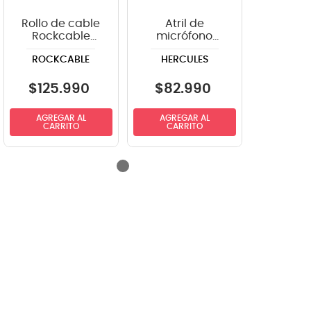
Rollo de cable
Atril de
Rockcable
micrófono
para micrófono
Hercules
ROCKCABLE
HERCULES
RCL10300D6 100
MS631B con
metros - 6 mm
boom
diámetro
$
125
.
990
$
82
.
990
AGREGAR AL
AGREGAR AL
CARRITO
CARRITO