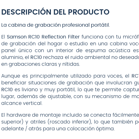
DESCRIPCIÓN DEL PRODUCTO
La cabina de grabación profesional portátil.
El
Samson RC10 Reflection Filter
funciona con tu micróf
de grabación del hogar o estudio en una cabina voca
panel único con un interior de espuma acústica es
aluminio, el
RC10
rechaza el ruido ambiental no deseado y 
en grabaciones claras y nítidas.
Aunque es principalmente utilizado para voces, el
RC
beneficiar situaciones de grabación que involucran gui
RC10
es liviano y muy portátil, lo que te permite capt
lugar, además de ajustable, con su mecanismo de mon
alcance vertical.
El hardware de montaje incluido se conecta fácilmente
superior) y atriles (roscado inferior), lo que también
adelante / atrás para una colocación óptima.