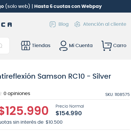
go
(solo web) |
Hasta 6 cuotas con Webpay
Blog
Atención al cliente
Tiendas
Mi Cuenta
antireflexión Samson RC10 - Silver
0
opiniones
SKU
:
1108575
$
125
.
990
$
154
.
990
uotas sin interés de
$
10
.
500