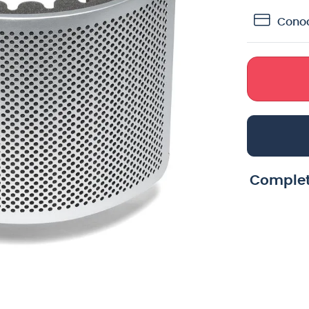
crófono
Conoc
teria
lin
Complet