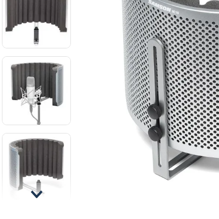
8
.
mi
9
.
ba
10
.
vio