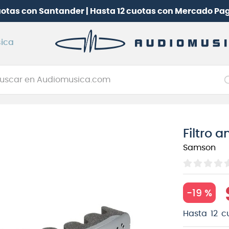
uotas con Santander | Hasta 12 cuotas con Mercado Pa
ica
car en Audiomusica.com
NOS MÁS BUSCADOS
tarra electrica
Filtro 
jo
Samson
itarra electroacústica
oneerdj
plificador
-
19 %
itarra
Hasta
12
c
clado