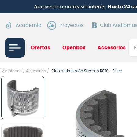
Aprovecha cuotas sin interés:
Hasta 24 c
Academia
Proyectos
Club Audiomus
Bus
Ofertas
Openbox
Accesorios
TÉRMI
Micrófonos
Accesorios
Filtro antireflexión Samson RC10 - Silver
1
.
gui
2
.
ba
3
.
gu
4
.
pi
5
.
am
6
.
gu
7
.
te