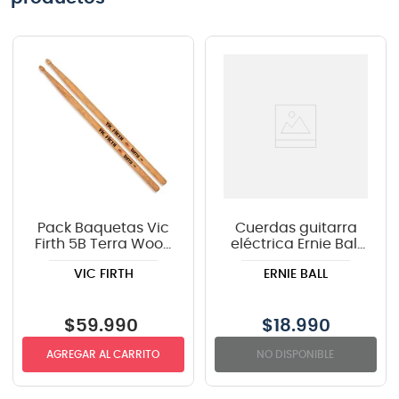
Pack Baquetas Vic
Cuerdas guitarra
Firth 5B Terra Wood
eléctrica Ernie Ball
4 Pares
P03123 COATED
VIC FIRTH
ERNIE BALL
SUPER SLINK Y
$
59
.
990
$
18.990
AGREGAR AL CARRITO
NO DISPONIBLE