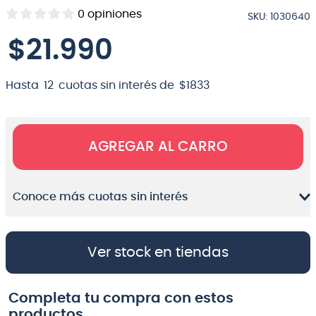
0
opiniones
SKU
:
1030640
8
.
teclado
$
21
.
990
9
.
micrófono
10
.
violin
Hasta
12
cuotas sin interés de
$
1833
AGREGAR AL CARRO
Conoce más cuotas sin interés
Ver stock en tiendas
Completa tu compra con estos
productos