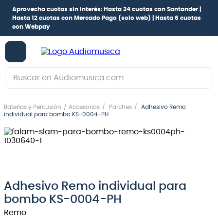
Aprovecha cuotas sin interés:
Hasta 24 cuotas con Santander |
Hasta 12 cuotas con Mercado Pago
(solo web) |
Hasta 6 cuotas
con Webpay
Buscar en Audiomusica.com
TÉRMINOS MÁS BUSCADOS
Baterías y Percusión
Accesorios
Parches
Adhesivo Remo
1
.
guitarra electrica
individual para bombo KS-0004-PH
2
.
bajo
3
.
guitarra electroacústica
4
.
amplificador
5
.
pioneerdj
Adhesivo Remo individual para
bombo KS-0004-PH
6
.
guitarra
Remo
7
.
bateria