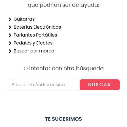
que podrían ser de ayuda:
8
.
micrófono
9
.
bateria
Guitarras
Baterías Electrónicas
10
.
violin
Parlantes Portátiles
Pedales y Efectos
Buscar por marca
O intentar con otra búsqueda
Buscar en Audiomusica
TE SUGERIMOS