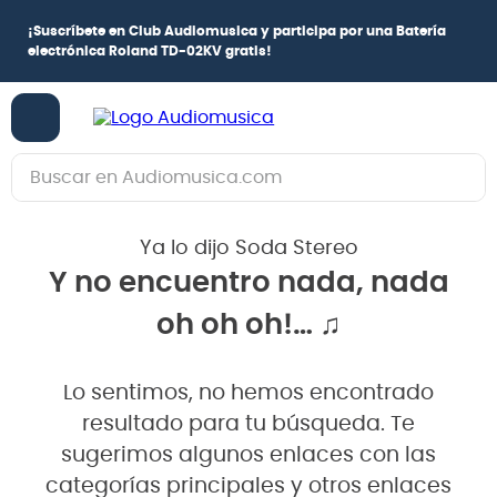
¡
Suscríbete en Club Audiomusica
y participa por una
Batería
electrónica Roland TD-02KV
gratis!
Buscar en Audiomusica.com
TÉRMINOS MÁS BUSCADOS
Ya lo dijo Soda Stereo
1
.
guitarra electrica
Y no encuentro nada, nada
2
.
bajo
oh oh oh!… ♫
3
.
guitarra electroacústica
4
.
pioneerdj
Lo sentimos, no hemos encontrado
5
.
amplificador
resultado para tu búsqueda. Te
6
.
teclado
sugerimos algunos enlaces con las
categorías principales y otros enlaces
7
.
guitarra