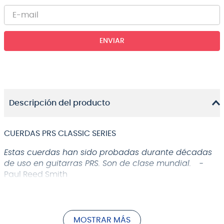
ENVIAR
Descripción del producto
CUERDAS PRS CLASSIC SERIES
Estas cuerdas han sido probadas durante décadas
de uso en guitarras PRS. Son de clase mundial.
-
Paul Reed Smith
Las cuerdas
PRS Classic Series
son flexibles y
duraderas, por lo que puede rasguear, doblar y tocar
con confianza. Utilizadas en guitarras
PRS
durante
MOSTRAR MÁS