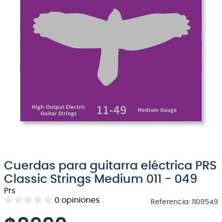
8
.
micrófono
9
.
bateria
10
.
violin
Cuerdas para guitarra eléctrica PRS
Classic Strings Medium 011 - 049
Prs
0
opiniones
Referencia
:
1109549