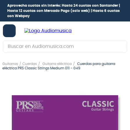
Aprovecha cuotas sin interés:
Hasta 24 cuotas con Santander |
Hasta 12 cuotas con Mercado Pago
(solo web) |
Hasta 6 cuotas
con Webpay
Buscar en Audiomusica.com
TÉRMINOS MÁS BUSCADOS
Guitarras
Cuerdas
Guitarra eléctrica
Cuerdas para guitarra
1
.
guitarra electrica
eléctrica PRS Classic Strings Medium 011 - 049
2
.
bajo
3
.
guitarra electroacústica
4
.
pioneerdj
5
.
amplificador
6
.
teclado
7
.
guitarra