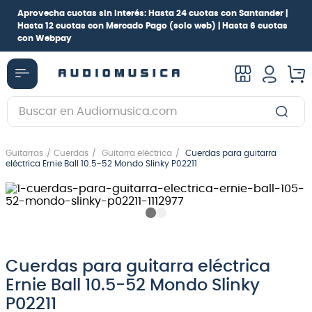
Aprovecha cuotas sin interés:
Hasta 24 cuotas con Santander |
Hasta 12 cuotas con Mercado Pago
(solo web) |
Hasta 6 cuotas
con Webpay
Buscar en Audiomusica.com
TÉRMINOS MÁS BUSCADOS
Guitarras
Cuerdas
Guitarra eléctrica
Cuerdas para guitarra
1
.
guitarra electrica
eléctrica Ernie Ball 10.5-52 Mondo Slinky P02211
2
.
bajo
3
.
guitarra electroacústica
4
.
pioneerdj
5
.
amplificador
Cuerdas para guitarra eléctrica
Ernie Ball 10.5-52 Mondo Slinky
6
.
guitarra
P02211
7
.
teclado