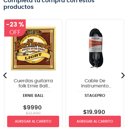
Completa tu compra con estos
productos
-
23 %
Cuerdas guitarra
Cable De
folk Ernie Ball
Instrumento
P02004 ERTHWD
StagePRO SPG20GR
ERNIE BALL
STAGEPRO
LIGHT
recto-angulo 6mts
$
9990
$
19
.
990
$
12
.
990
AGREGAR AL CARRITO
AGREGAR AL CARRITO