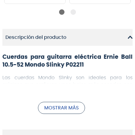
Descripción del producto
Cuerdas para guitarra eléctrica Ernie Ball
10.5-52 Mondo Slinky P02211
Las cuerdas Mondo Slinky son ideales para los
músicos que prefieren unos bajos más pesados con
solo una ligera diferencia de tensión en las primeras
cuerdas.
Calibres .0105, .0135, .0175, .030, .042, .052
MOSTRAR MÁS