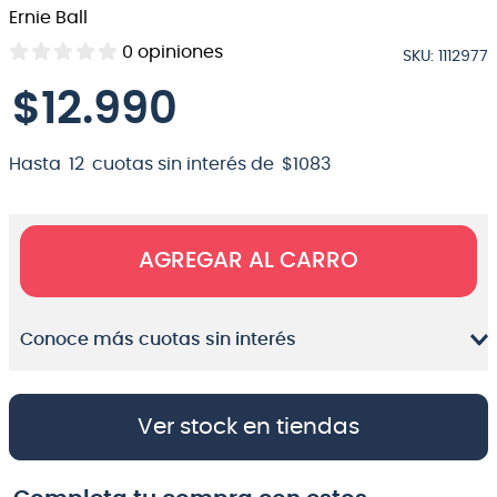
Ernie Ball
8
.
bateria
0
opiniones
SKU
:
1112977
9
.
micrófono
$
12
.
990
10
.
violin
Hasta
12
cuotas sin interés de
$
1083
AGREGAR AL CARRO
Conoce más cuotas sin interés
Ver stock en tiendas