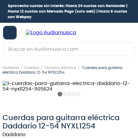
Aprovecha cuotas sin interés:
Hasta 24 cuotas con Santander |
Hasta 12 cuotas con Mercado Pago
(solo web) |
Hasta 6 cuotas
con Webpay
Buscar en Audiomusica.com
TÉRMINOS MÁS BUSCADOS
Guitarras
Cuerdas
Guitarra eléctrica
Cuerdas para guitarra
1
.
guitarra electrica
eléctrica Daddario 12-54 NYXL1254
2
.
bajo
3
.
guitarra electroacústica
4
.
pioneerdj
5
.
amplificador
Cuerdas para guitarra eléctrica
Daddario 12-54 NYXL1254
6
.
teclado
Daddario
7
.
guitarra