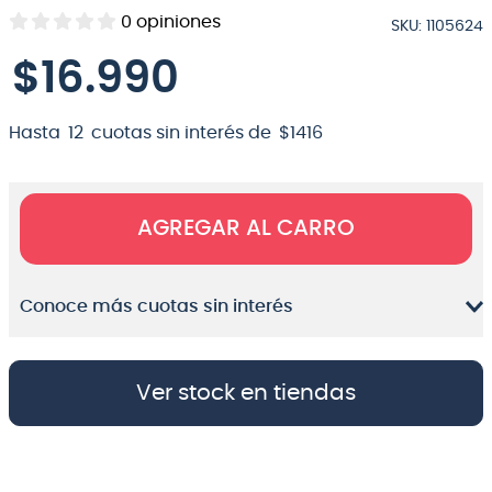
0
opiniones
SKU
:
1105624
8
.
micrófono
$
16
.
990
9
.
bateria
10
.
violin
Hasta
12
cuotas sin interés de
$
1416
AGREGAR AL CARRO
Conoce más cuotas sin interés
Ver stock en tiendas