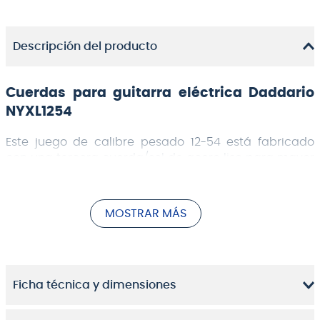
Descripción del producto
Cuerdas para guitarra eléctrica Daddario
NYXL1254
Este juego de calibre pesado 12-54 está fabricado
con una tercera cuerda/sol de acero liso para mayor
flexibilidad que las cuerdas eléctricas tradicionales
de calibre 12.
MOSTRAR MÁS
Las cuerdas eléctricas
D'Addario NYXL
te dejarán
hacer mayores bends, sonarán más fuerte y se
mantendrán afinadas mejor que cualquier cuerda
que hayas tocado antes.
Ficha técnica y dimensiones
Como nuestra cuerda eléctrica premium sin