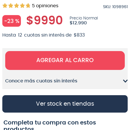
5
opiniones
SKU
:
1098961
8
.
bateria
$
9990
9
.
micrófono
-
23 %
$
12
.
990
10
.
violin
Hasta
12
cuotas sin interés de
$
833
AGREGAR AL CARRO
Conoce más cuotas sin interés
Ver stock en tiendas
Completa tu compra con estos
productos