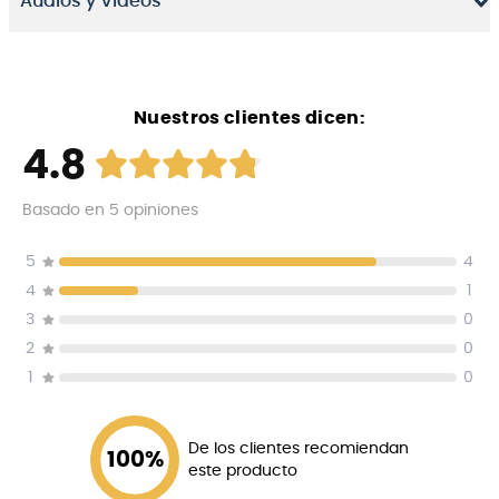
Audios y Videos
Nuestros clientes dicen:
4.8
Basado en
5
opiniones
5
4
4
1
3
0
2
0
1
0
De los clientes recomiendan
100
%
este producto