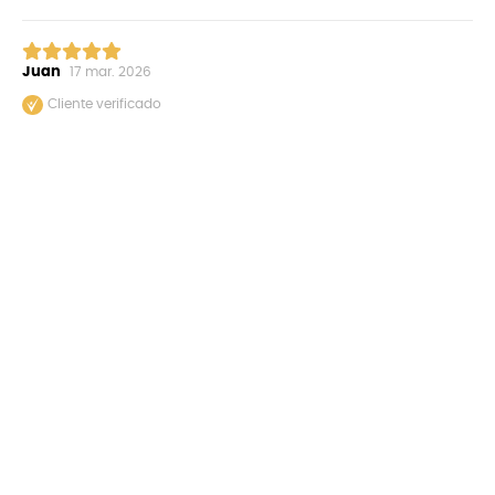
Juan
17 mar. 2026
Cliente verificado
Me encantó
0
0
¿Fue útil esta opinión?
Ver más
+
Nosotros
+
Términos y condiciones
+
Servicio al cliente