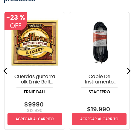
-
23 %
Cuerdas guitarra
Cable De
folk Ernie Ball
Instrumento
P02004 ERTHWD
StagePRO SPG20GR
ERNIE BALL
STAGEPRO
LIGHT
recto-angulo 6mts
$
9990
$
19
.
990
$
12
.
990
AGREGAR AL CARRITO
AGREGAR AL CARRITO