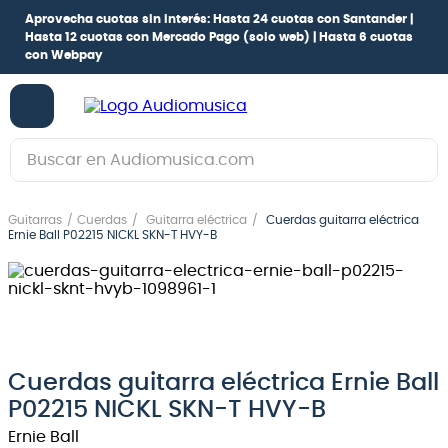
Aprovecha cuotas sin interés:
Hasta 24 cuotas con Santander |
Hasta 12 cuotas con Mercado Pago
(solo web) |
Hasta 6 cuotas
con Webpay
Buscar en Audiomusica.com
TÉRMINOS MÁS BUSCADOS
Guitarras
Cuerdas
Guitarra eléctrica
Cuerdas guitarra eléctrica
1
.
guitarra electrica
Ernie Ball P02215 NICKL SKN-T HVY-B
2
.
bajo
3
.
guitarra electroacústica
4
.
pioneerdj
5
.
amplificador
Cuerdas guitarra eléctrica Ernie Ball
P02215 NICKL SKN-T HVY-B
6
.
guitarra
Ernie Ball
7
.
teclado