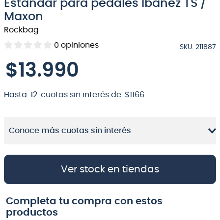
Estandar para pedales Ibanez TS /
8
.
teclado
Maxon
Rockbag
9
.
micrófono
0
opiniones
SKU
:
211887
10
.
violin
$
13
.
990
Hasta
12
cuotas sin interés de
$
1166
Conoce más cuotas sin interés
Ver stock en tiendas
Completa tu compra con estos
productos