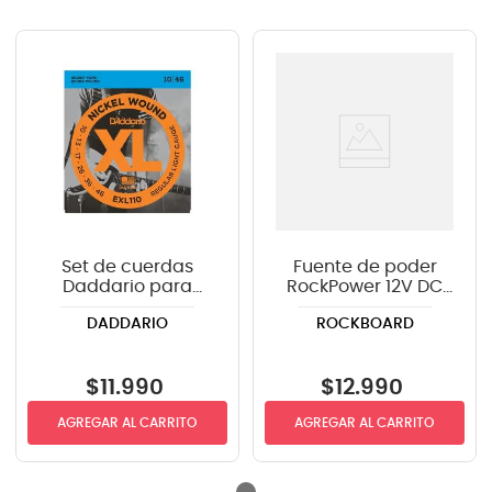
Set de cuerdas
Fuente de poder
Daddario para
RockPower 12V DC
guitarra eléctrica
1.5A RP NT 12 EU
DADDARIO
ROCKBOARD
EXL110 .010-.046
$
11
.
990
$
12
.
990
AGREGAR AL CARRITO
AGREGAR AL CARRITO