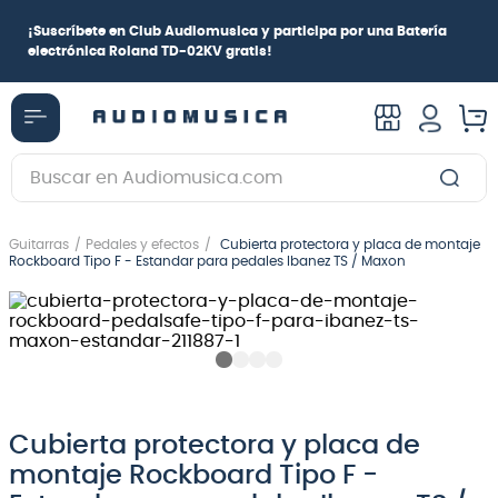
¡
Suscríbete en Club Audiomusica
y participa por una
Batería
electrónica Roland TD-02KV
gratis!
Buscar en Audiomusica.com
TÉRMINOS MÁS BUSCADOS
Guitarras
Pedales y efectos
Cubierta protectora y placa de montaje
1
.
guitarra electrica
Rockboard Tipo F - Estandar para pedales Ibanez TS / Maxon
2
.
bajo
3
.
guitarra electroacústica
4
.
amplificador
5
.
pioneerdj
Cubierta protectora y placa de
6
.
guitarra
montaje Rockboard Tipo F -
7
.
bateria