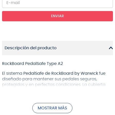
ENVIAR
Descripción del producto
RockBoard PedalSafe Type A2
El sistema
PedalSafe de RockBoard by Warwick
fue
diseñado para mantener sus pedales seguros,
protegidos y en perfectas condiciones. La cubierta
protectora flexible PedalSafe tipo A2 y la placa de
montaje del pedal universal se ajustan a los pedales
de tamaño estándar Electro Harmonix serie nano y
MXR con 2 tomas de entrada y 2 salidas.
MOSTRAR MÁS