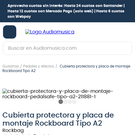
Aprovecha cuotas sin interés:
Hasta 24 cuotas con Santander |
Hasta 12 cuotas con Mercado Pago
(solo web) |
Hasta 6 cuotas
con Webpay
Buscar en Audiomusica.com
TÉRMINOS MÁS BUSCADOS
Guitarras
Pedales y efectos
Cubierta protectora y placa de montaje
1
.
guitarra electrica
Rockboard Tipo A2
2
.
bajo
3
.
guitarra electroacústica
4
.
pioneerdj
5
.
amplificador
Cubierta protectora y placa de
montaje Rockboard Tipo A2
6
.
guitarra
Rockbag
7
.
teclado