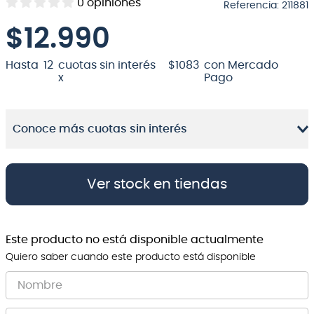
0
opiniones
Referencia
:
211881
8
.
bateria
$
12.990
9
.
micrófono
Hasta
12
cuotas sin interés
$
1083
con Mercado
10
.
violin
x
Pago
Conoce más cuotas sin interés
Ver stock en tiendas
Este producto no está disponible actualmente
Quiero saber cuando este producto está disponible