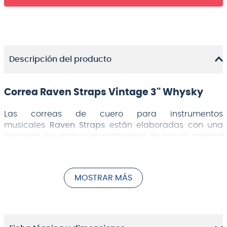
Descripción del producto
Correa Raven Straps Vintage 3'' Whysky
Las correas de cuero para instrumentos
musicales
Raven Straps
están elaboradas con una
precisión excelsa y con materiales de mayor calidad
por artesanos locales expertos en el trabajo del cuero.
Orgullosos del trabajo nacional y emocionados de
presentar el alto estándar alcanzado al mundo
MOSTRAR MÁS
entero, la mejor manera de hacerlo es incorporando
nuestra bandera a cada correa fabricada. Le adorna
un logo con material fotoluminiscente, visible en
escenarios oscuros.