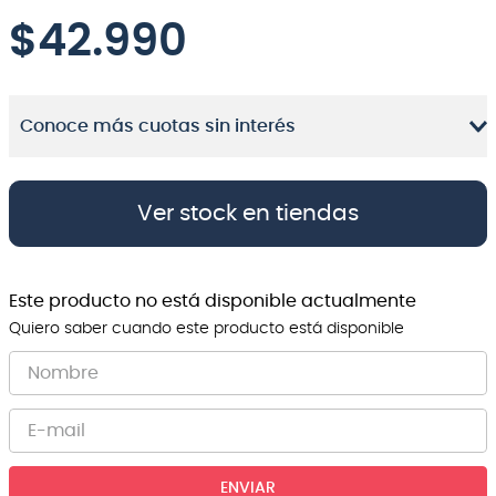
$
42.990
8
.
bateria
9
.
micrófono
10
.
violin
Conoce más cuotas sin interés
Ver stock en tiendas
Este producto no está disponible actualmente
Quiero saber cuando este producto está disponible
ENVIAR