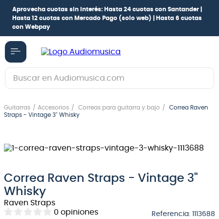
Aprovecha cuotas sin interés:
Hasta 24 cuotas con Santander |
Hasta 12 cuotas con Mercado Pago
(solo web) |
Hasta 6 cuotas
con Webpay
Buscar en Audiomusica.com
TÉRMINOS MÁS BUSCADOS
Guitarras
Accesorios
Correas para guitarra y bajo
Correa Raven
1
.
guitarra electrica
Straps - Vintage 3" Whisky
2
.
bajo
3
.
guitarra electroacústica
4
.
pioneerdj
Correa Raven Straps - Vintage 3"
5
.
amplificador
Whisky
6
.
guitarra
Raven Straps
0
opiniones
Referencia
:
1113688
7
.
teclado