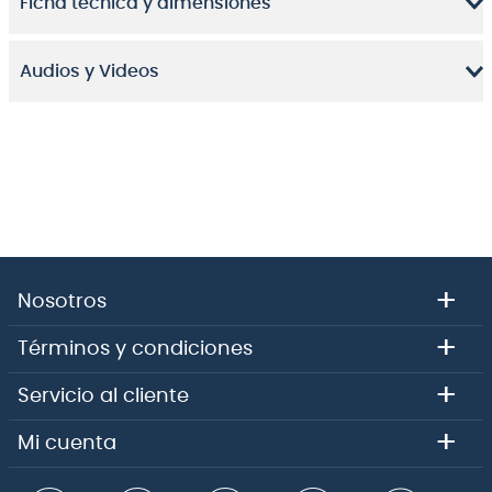
Ficha técnica y dimensiones
¡Escoge entre muchos estilos y diseños una correa
para tu instrumento, hecha con detalle para que
puedas disfrutar de la mejor experiencia y
Audios y Videos
comodidad que mereces!
+
Nosotros
+
Términos y condiciones
+
Servicio al cliente
+
Mi cuenta