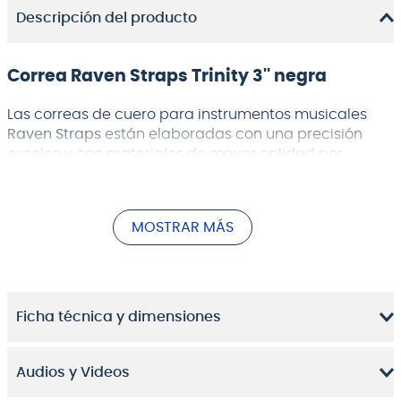
Descripción del producto
Correa Raven Straps Trinity 3'' negra
Las correas de cuero para instrumentos musicales
Raven Straps
están elaboradas con una precisión
excelsa y con materiales de mayor calidad por
artesanos locales expertos en el trabajo del cuero.
Orgullosos del trabajo nacional y emocionados de
presentar el alto estándar alcanzado al mundo
MOSTRAR MÁS
entero, la mejor manera de hacerlo es incorporando
nuestra bandera a cada correa fabricada. Le adorna
un logo con material fotoluminiscente, visible en
escenarios oscuros.
Ficha técnica y dimensiones
¡Escoge entre muchos estilos y diseños una correa
para tu instrumento, hecha con detalle para que
puedas disfrutar de la mejor experiencia y
Audios y Videos
comodidad que mereces!