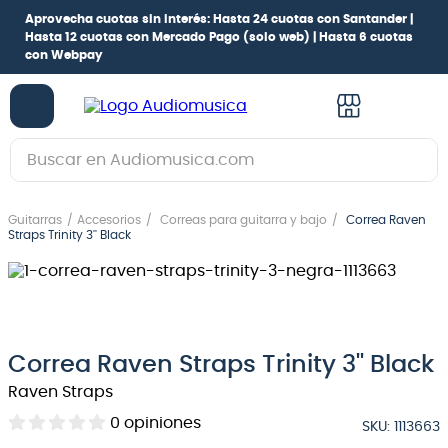
Aprovecha cuotas sin interés:
Hasta 24 cuotas con Santander |
Hasta 12 cuotas con Mercado Pago
(solo web) |
Hasta 6 cuotas
con Webpay
Buscar en Audiomusica.com
TÉRMINOS MÁS BUSCADOS
Guitarras
Accesorios
Correas para guitarra y bajo
Correa Raven
1
.
guitarra electrica
Straps Trinity 3'' Black
2
.
bajo
3
.
guitarra electroacústica
4
.
pioneerdj
Correa Raven Straps Trinity 3'' Black
5
.
amplificador
Raven Straps
6
.
teclado
0
opiniones
SKU
:
1113663
7
.
guitarra