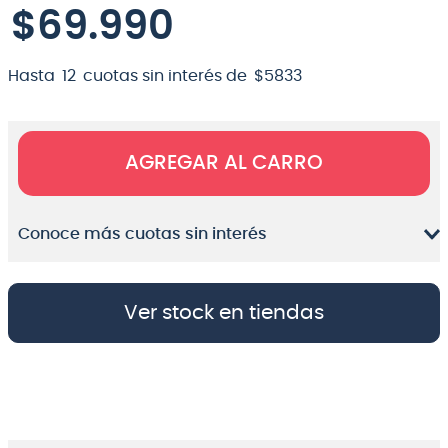
$
69
.
990
8
.
micrófono
9
.
bateria
Hasta
12
cuotas sin interés de
$
5833
10
.
violin
AGREGAR AL CARRO
Conoce más cuotas sin interés
Ver stock en tiendas