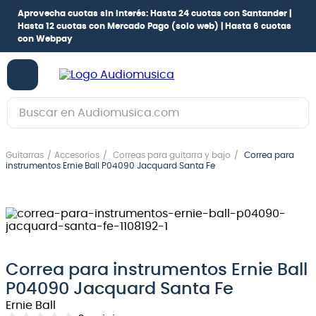
Aprovecha cuotas sin interés:
Hasta 24 cuotas con Santander |
Hasta 12 cuotas con Mercado Pago
(solo web) |
Hasta 6 cuotas
con Webpay
Buscar en Audiomusica.com
TÉRMINOS MÁS BUSCADOS
Guitarras
Accesorios
Correas para guitarra y bajo
Correa para
1
.
guitarra electrica
instrumentos Ernie Ball P04090 Jacquard Santa Fe
2
.
bajo
3
.
guitarra electroacústica
4
.
pioneerdj
5
.
amplificador
Correa para instrumentos Ernie Ball
P04090 Jacquard Santa Fe
6
.
guitarra
Ernie Ball
7
.
teclado