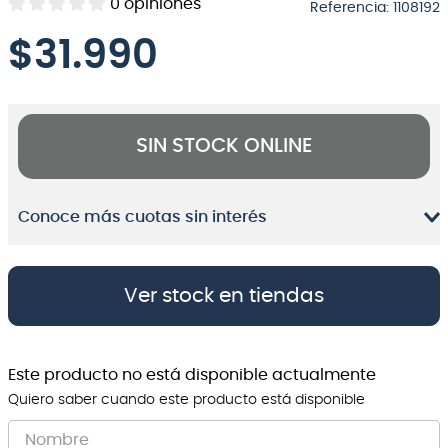
0
opiniones
Referencia
:
1108192
8
.
bateria
$
31.990
9
.
micrófono
10
.
violin
SIN STOCK ONLINE
Conoce más cuotas sin interés
Ver stock en tiendas
Este producto no está disponible actualmente
Quiero saber cuando este producto está disponible