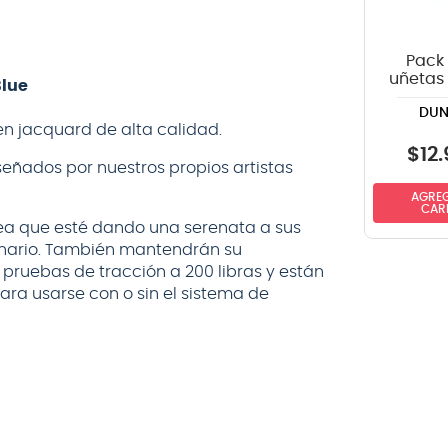
Pack 
uñetas
Blue
418P1.0
DUN
n jacquard de alta calidad.
$
12
.
eñados por nuestros propios artistas
AGREG
CAR
a que esté dando una serenata a sus
enario. También mantendrán su
pruebas de tracción a 200 libras y están
ra usarse con o sin el sistema de