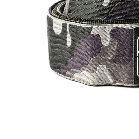
8
.
mi
9
.
ba
10
.
vio