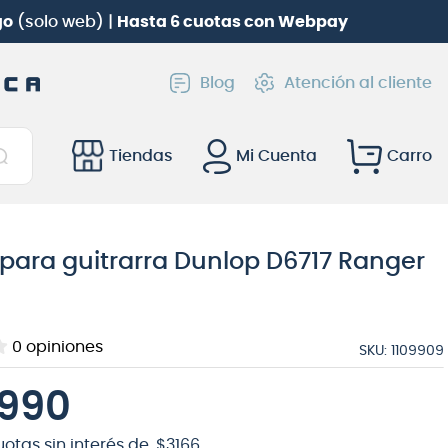
go
(solo web) |
Hasta 6 cuotas con Webpay
Blog
Atención al cliente
Tiendas
Mi Cuenta
para guitrarra Dunlop D6717 Ranger
0
opiniones
SKU
:
1109909
990
uotas sin interés de
$
3166