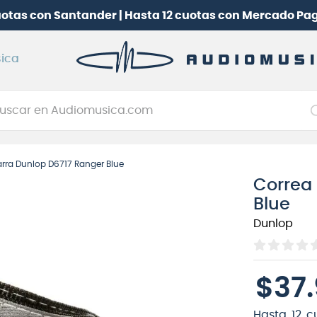
uotas con Santander | Hasta 12 cuotas con Mercado Pa
ica
car en Audiomusica.com
NOS MÁS BUSCADOS
arra Dunlop D6717 Ranger Blue
tarra electrica
Correa 
jo
Blue
itarra electroacústica
Dunlop
oneerdj
plificador
$
37
.
clado
itarra
Hasta
12
c