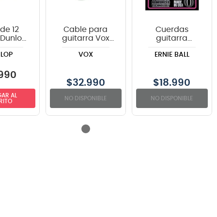
de 12
Cable para
Cuerdas
 Dunlop
guitarra Vox
guitarra
 TORTEX
VGC-19BK color
eléctrica Ernie
LOP
VOX
ERNIE BALL
negro - 6
Ball P03123
metros
COATED SUPER
SLINK Y
990
$
32.990
$
18.990
AR AL
NO DISPONIBLE
NO DISPONIBLE
RITO