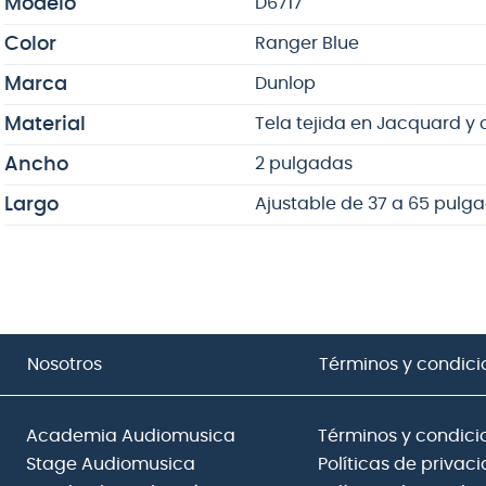
Modelo
D6717
Color
Ranger Blue
Marca
Dunlop
Material
Tela tejida en Jacquard y 
Ancho
2 pulgadas
Largo
Ajustable de 37 a 65 pulg
Nosotros
Términos y condici
Academia Audiomusica
Términos y condici
Stage Audiomusica
Políticas de privac