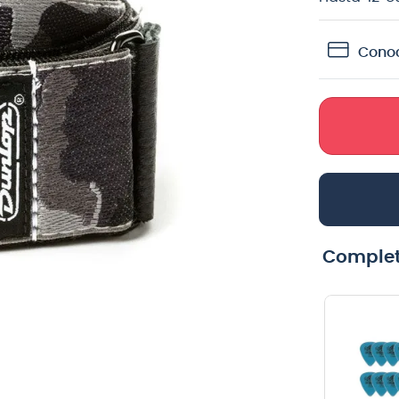
crófono
Conoc
teria
lin
Complet