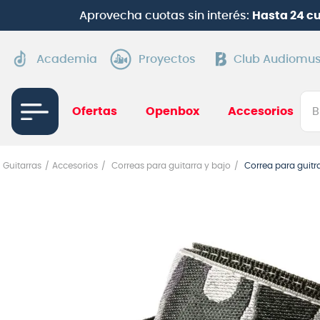
Aprovecha cuotas sin interés:
Hasta 24 c
Academia
Proyectos
Club Audiomus
Bus
Ofertas
Openbox
Accesorios
TÉRMI
Guitarras
Accesorios
Correas para guitarra y bajo
Correa para guitr
1
.
gui
2
.
ba
3
.
gu
4
.
pi
5
.
am
6
.
te
7
.
gu