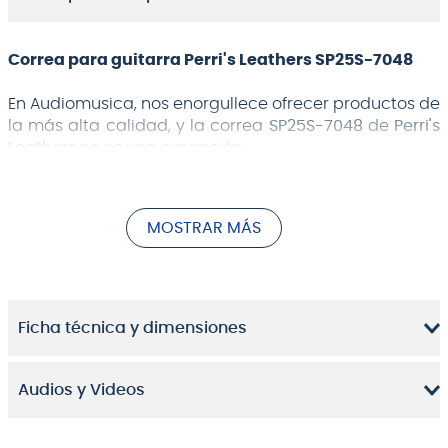
Correa para guitarra Perri's Leathers SP25S-7048
En Audiomusica, nos enorgullece ofrecer productos de
la más alta calidad, y la correa
SP25S-7048
de
Perri's
Leathers
no es una excepción.
Está fabricada con materiales duraderos y
resistentes, lo que garantiza que esta correa te
MOSTRAR MÁS
acompañará durante mucho tiempo. Además de su
aspecto, esta correa también prioriza tu comodidad.
Su ajuste perfecto y su hebilla de alta calidad
permiten un uso fácil y seguro. Puedes usarla durante
Ficha técnica y dimensiones
todo el día sin preocuparte por ninguna molestia.
Audios y Videos