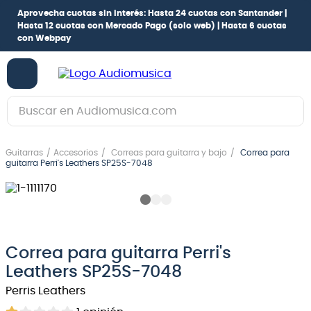
Aprovecha cuotas sin interés:
Hasta 24 cuotas con Santander |
Hasta 12 cuotas con Mercado Pago
(solo web) |
Hasta 6 cuotas
con Webpay
Buscar en Audiomusica.com
TÉRMINOS MÁS BUSCADOS
Guitarras
Accesorios
Correas para guitarra y bajo
Correa para
1
.
guitarra electrica
guitarra Perri's Leathers SP25S-7048
2
.
bajo
3
.
guitarra electroacústica
4
.
pioneerdj
Correa para guitarra Perri's
5
.
amplificador
Leathers SP25S-7048
6
.
guitarra
Perris Leathers
7
.
teclado