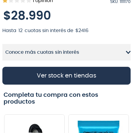
1
opinión
SKU
:
1111170
8
.
bateria
$
28
.
990
9
.
micrófono
10
.
violin
Hasta
12
cuotas sin interés de
$
2416
Conoce más cuotas sin interés
Ver stock en tiendas
Completa tu compra con estos
productos