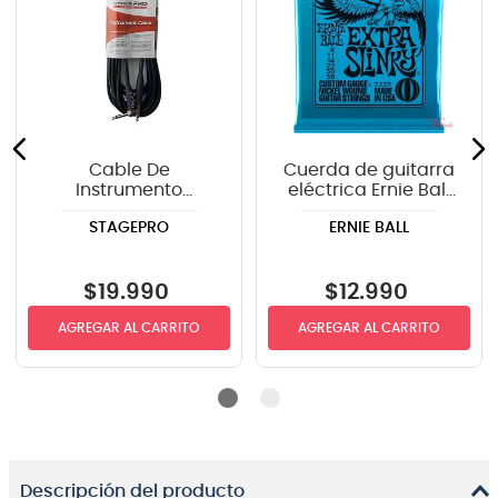
Cable De
Cuerda de guitarra
Instrumento
eléctrica Ernie Ball
StagePRO SPG20GR
P02225 Extra Slinky
STAGEPRO
ERNIE BALL
recto-angulo 6mts
8-38
$
19
.
990
$
12
.
990
AGREGAR AL CARRITO
AGREGAR AL CARRITO
Descripción del producto