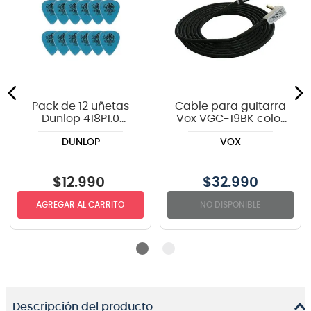
Pack de 12 uñetas
Cable para guitarra
Dunlop 418P1.0
Vox VGC-19BK color
TORTEX
negro - 6 metros
DUNLOP
VOX
$
12
.
990
$
32.990
AGREGAR AL CARRITO
NO DISPONIBLE
Descripción del producto