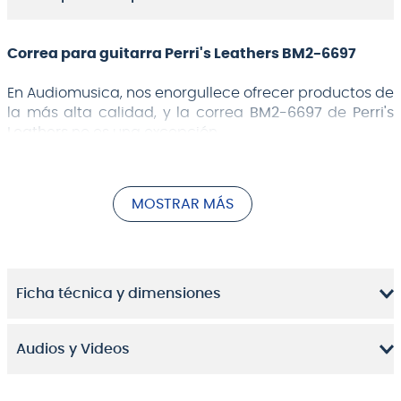
Correa para guitarra Perri's Leathers BM2-6697
En Audiomusica, nos enorgullece ofrecer productos de
la más alta calidad, y la correa
BM2-6697
de
Perri's
Leathers
no es una excepción.
Está fabricada con materiales duraderos y
resistentes, lo que garantiza que esta correa te
MOSTRAR MÁS
acompañará durante mucho tiempo. Además de su
aspecto, esta correa también prioriza tu comodidad.
Su ajuste perfecto y su hebilla de alta calidad
permiten un uso fácil y seguro. Puedes usarla durante
Ficha técnica y dimensiones
todo el día sin preocuparte por ninguna molestia.
Audios y Videos