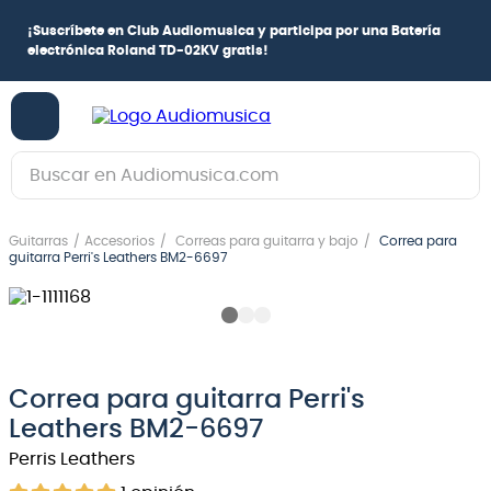
¡
Suscríbete en Club Audiomusica
y participa por una
Batería
electrónica Roland TD-02KV
gratis!
Buscar en Audiomusica.com
TÉRMINOS MÁS BUSCADOS
Guitarras
Accesorios
Correas para guitarra y bajo
Correa para
1
.
guitarra electrica
guitarra Perri's Leathers BM2-6697
2
.
bajo
3
.
guitarra electroacústica
4
.
pioneerdj
Correa para guitarra Perri's
5
.
amplificador
Leathers BM2-6697
6
.
guitarra
Perris Leathers
7
.
teclado