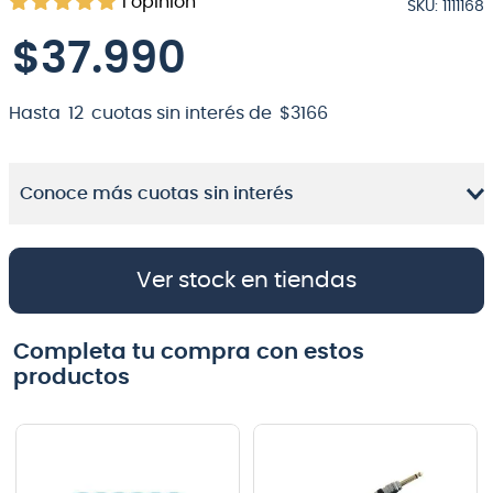
1
opinión
SKU
:
1111168
8
.
bateria
$
37
.
990
9
.
micrófono
10
.
violin
Hasta
12
cuotas sin interés de
$
3166
Conoce más cuotas sin interés
Ver stock en tiendas
Completa tu compra con estos
productos