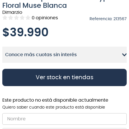
Floral Muse Blanca
8
.
micrófono
Dimarzio
0
opiniones
9
.
bateria
Referencia
:
213567
10
.
violin
$
39.990
Conoce más cuotas sin interés
Ver stock en tiendas
Este producto no está disponible actualmente
Quiero saber cuando este producto está disponible