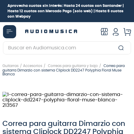
Aprovecha cuotas sin interés:
Hasta 24 cuotas con Santander |
Hasta 12 cuotas con Mercado Pago
(solo web) |
Hasta 6 cuotas
con Webpay
Buscar en Audiomusica.com
TÉRMINOS MÁS BUSCADOS
Guitarras
Accesorios
Correas para guitarra y bajo
Correa para
1
.
guitarra electrica
guitarra Dimarzio con sistema Cliplock DD2247 Polyphia Floral Muse
Blanca
2
.
bajo
3
.
guitarra electroacústica
4
.
pioneerdj
5
.
amplificador
6
.
teclado
Correa para guitarra Dimarzio con
sistema Cliplock DD2247 Polyphia
7
.
guitarra