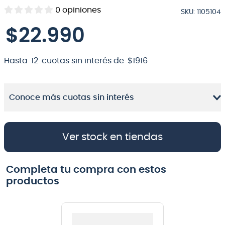
0
opiniones
SKU
:
1105104
8
.
micrófono
$
22
.
990
9
.
bateria
10
.
violin
Hasta
12
cuotas sin interés de
$
1916
Conoce más cuotas sin interés
Ver stock en tiendas
Completa tu compra con estos
productos