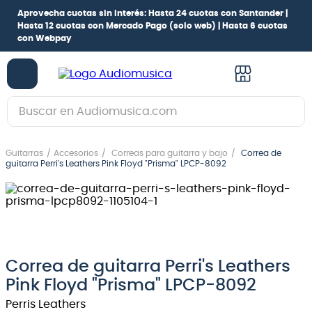
Aprovecha cuotas sin interés:
Hasta 24 cuotas con Santander |
Hasta 12 cuotas con Mercado Pago
(solo web) |
Hasta 6 cuotas
con Webpay
Buscar en Audiomusica.com
TÉRMINOS MÁS BUSCADOS
Guitarras
Accesorios
Correas para guitarra y bajo
Correa de
1
.
guitarra electrica
guitarra Perri's Leathers Pink Floyd "Prisma" LPCP-8092
2
.
bajo
3
.
guitarra electroacústica
4
.
pioneerdj
5
.
amplificador
Correa de guitarra Perri's Leathers
Pink Floyd "Prisma" LPCP-8092
6
.
teclado
Perris Leathers
7
.
guitarra