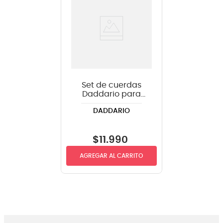
Set de cuerdas
Daddario para
guitarra eléctrica
DADDARIO
EXL110 .010-.046
$
11
.
990
AGREGAR AL CARRITO