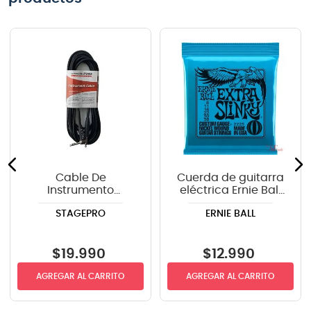
Cable De
Cuerda de guitarra
Instrumento
eléctrica Ernie Ball
StagePRO SPG20GR
P02225 Extra Slinky
STAGEPRO
ERNIE BALL
recto-angulo 6mts
8-38
$
19
.
990
$
12
.
990
AGREGAR AL CARRITO
AGREGAR AL CARRITO