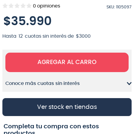
0
opiniones
SKU
:
1105097
8
.
bateria
$
35
.
990
9
.
micrófono
10
.
violin
Hasta
12
cuotas sin interés de
$
3000
AGREGAR AL CARRO
Conoce más cuotas sin interés
Ver stock en tiendas
Completa tu compra con estos
productos