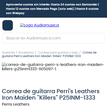
Aprovecha cuotas sin interés:
Hasta 24 cuotas con Santander |
Hasta 12 cuotas con Mercado Pago
(solo web) |
Hasta 6 cuotas
con Webpay
Buscar en Audiomusica.com
TÉRMINOS MÁS BUSCADOS
Guitarras
Accesorios
Correas para guitarra y bajo
Correa de
1
.
guitarra electrica
guitarra Perri's Leathers Iron Maiden "Killers" P25INM-1333
2
.
bajo
3
.
guitarra electroacústica
4
.
pioneerdj
5
.
amplificador
Correa de guitarra Perri's Leathers
Iron Maiden "Killers" P25INM-1333
6
.
guitarra
Perris Leathers
7
.
teclado