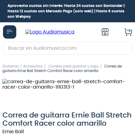
Aprovecha cuotas sin interés:
Hasta 24 cuotas con Santander |
Hasta 12 cuotas con Mercado Pago
(solo web) |
Hasta 6 cuotas
con Webpay
Buscar en Audiomusica.com
TÉRMINOS MÁS BUSCADOS
Guitarras
Accesorios
Correas para guitarra y bajo
Correa de
1
.
guitarra electrica
guitarra Ernie Ball Stretch Comfort Racer color amarillo
2
.
bajo
3
.
guitarra electroacústica
4
.
pioneerdj
5
.
amplificador
Correa de guitarra Ernie Ball Stretch
Comfort Racer color amarillo
6
.
guitarra
Ernie Ball
7
.
teclado