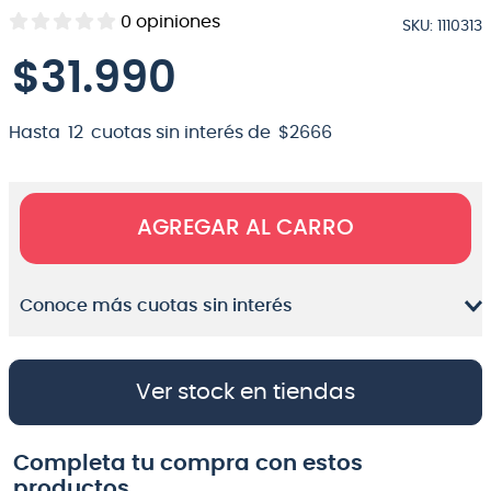
0
opiniones
SKU
:
1110313
8
.
micrófono
$
31
.
990
9
.
bateria
10
.
violin
Hasta
12
cuotas sin interés de
$
2666
AGREGAR AL CARRO
Conoce más cuotas sin interés
Ver stock en tiendas
Completa tu compra con estos
productos