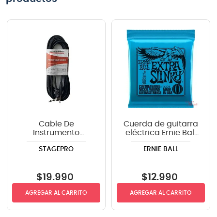
Cable De
Cuerda de guitarra
Instrumento
eléctrica Ernie Ball
StagePRO SPG20GR
P02225 Extra Slinky
STAGEPRO
ERNIE BALL
recto-angulo 6mts
8-38
$
19
.
990
$
12
.
990
AGREGAR AL CARRITO
AGREGAR AL CARRITO