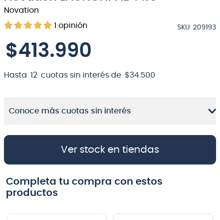
Novation
8
.
bateria
1
opinión
SKU
:
209193
9
.
micrófono
$
413
.
990
10
.
violin
Hasta
12
cuotas sin interés de
$
34
.
500
Conoce más cuotas sin interés
Ver stock en tiendas
Completa tu compra con estos
productos