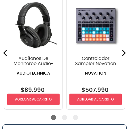
Audífonos De
Controlador
Monitoreo Audio-
Sampler Novation
Technica ATH-M30X
Circuit Rhythm
AUDIOTECHNICA
NOVATION
$
89
.
990
$
507
.
990
AGREGAR AL CARRITO
AGREGAR AL CARRITO