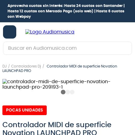
Aprovecha cuotas sin interés:
Hasta 24 cuotas con Santander |
Hasta 12 cuotas con Mercado Pago
(solo web) |
Hasta 6 cuotas
con Webpay
Buscar en Audiomusica.com
TÉRMINOS MÁS BUSCADOS
DJ
Controladores Dj
Controlador MIDI de superficie Novation
1
.
guitarra electrica
LAUNCHPAD PRO
2
.
bajo
3
.
guitarra electroacústica
4
.
pioneerdj
POCAS UNIDADES
5
.
amplificador
6
.
guitarra
Controlador MIDI de superficie
Novation LAUNCHPAD PRO
7
.
teclado