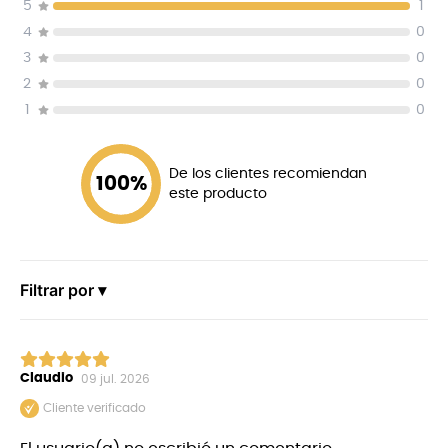
5
1
4
0
3
0
2
0
1
0
De los clientes recomiendan
100
%
este producto
Filtrar por ▾
Claudio
09 jul. 2026
Cliente verificado